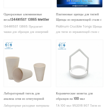
Одноразовые алюминиевые
Платиновые щипцы для тиглей
весы1344R15ST 13865 Mettler
Щипцы из нержавеющей стали с
Toledo Moisture Scale &
платиновым покрытием
1344R15ST 13865 Предлагает
Platinum Crucible Tongs Щипцы
Balance Accessories 1344R15
чашки для образцов для измерений
для тигля из нержавеющей стали с
Mettler DSC и TGA. Производитель
платиновым наконечником для
тиглей и чашек для образцов Mettler
платинового сосуда
Toledo.
Лабораторный тигель для
Керамические кюветы для
анализа огня из огнеупорной
образцов на 100 мкл
глины 300 мл для анализа золота
(специальная высота: 18,6 мм))
Лабораторные расходные материалы
TA 100 мкл 952018.907 Тигли из