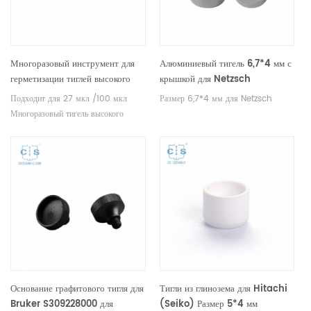
Многоразовый инструмент для
Алюминиевый тигель 6,7*4 мм с
герметизации тиглей высокого
крышкой для Netzsch
давления для NETZSCH
Подходит для 27 мкл /100 мкл
Размер 6,7*4 мм для Netzsch
Многоразовый тигель высокого
давления (позолоченный или нет).
Основание графитового тигля для
Тигли из глинозема для Hitachi
Bruker S309228000 для
(Seiko) Размер 5*4 мм