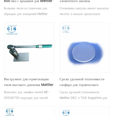
600 мкл с крышкой для Mettler
элементного анализа
Toledo ME-30077260
Большие тигли из глинозема для
Оловянные капсулы имеют высокую
образцов для измерений Mettler
чистоту и низкую пропускную
DSC и SDTA. Лоток для образцов
способность. Используется для
ДСК и тигель для термического
анализа порошкообразных и
анализа Расходный лоток для
гранулированных образцов с
образцов для анализа ДСК и ТГА.
небольшим размером частиц.
Производитель тиглей и чашек для
образцов Mettler Toledo.
Инструмент для герметизации
Срезы удельной теплоемкости
тигля высокого давления Mettler
сапфира для термического
Toledo ME-00026733 для
анализа Mettler toledo
Комплект для запайки тиглей ME-
Срезы удельной теплоемкости
одноразового тигля высокого
00026733 подходит для тиглей
Mettler DSC и TGA Sapphire для
давления
высокого давления на 40 и 25 мкл
термического анализа Mettler
(ME-30077139/ME-
toledo. Производитель тиглей и
00026731/ME-00026732.
чашек для образцов Mettler Toledo.