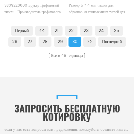
анализатора кислорода/
S309228000 Брукер Графитовый
Размер 5 * 4 мм, чашки для
водорода/азота Bruker G8
тигель . Производитель графитового
образцов из глиноземных тиглей для
Galileo
Bruker LECO Alpha
измерений Seiko SII, Bruker AXS
DSC и TGA. Производитель тиглей
Первый
<<
21
22
23
24
25
Seiko SII, Bruker AXS и чашек для
образцов.
26
27
28
29
30
>>
Последний
Всего
45
страницы
ЗАПРОСИТЬ БЕСПЛАТНУЮ
КОТИРОВКУ
если у вас есть вопросы или предложения, пожалуйста, оставьте нам сообщение,