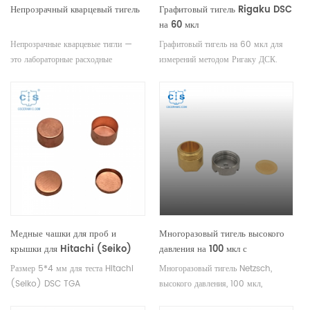
Непрозрачный кварцевый тигель
Графитовый тигель Rigaku DSC
на 60 мкл
Непрозрачные кварцевые тигли —
Графитовый тигель на 60 мкл для
это лабораторные расходные
измерений методом Ригаку ДСК.
материалы, которые используются
Производитель тиглей и чашек для
для хранения и нагрева материалов в
образцов Rigaku.
лабораториях.
Медные чашки для проб и
Многоразовый тигель высокого
крышки для Hitachi (Seiko)
давления на 100 мкл с
позолоченной крышкой/
Размер 5*4 мм для теста Hitachi
Многоразовый тигель Netzsch,
уплотнителем для Netzsch
(Seiko) DSC TGA
высокого давления, 100 мкл,
6.239.2-92.8.00
позолоченный, 100 бар, 6.239.2-