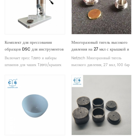
Комплект для прессования
Многоразовый тигель высокого
образцов DSC для инструментов
давления на 27 мкл с крышкой и
TA 901600.901
уплотнением для Netzsch
Включает пресс Tzero и наборы
Netzsch Многоразовый тигель
6.239.2-93.3.00
штампов для чашек Tzero/крышек
высокого давления, 27 мкл, 100 бар
Tzero и чашек Tzero Low Mass/
6.239.2-93.3.00. Крышки и
крышек Tzero, чашек Tzero/
уплотнения включены, нержавеющая
герметичных крышек Tzero,
сталь. Производитель расходных
стандартных алюминиевых ванн/
материалов для тиглей для
крышек и стандартных герметичных
термического анализа для
ванн/крышек.
оборудования Netzsch DSC&TGA.