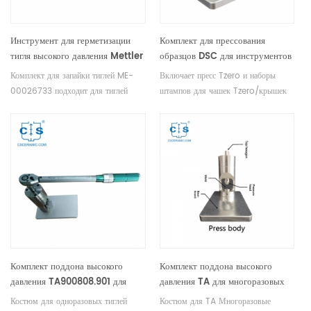
Инструмент для герметизации
Комплект для прессования
тигля высокого давления Mettler
образцов DSC для инструментов
Toledo ME-00026733 для
TA 901600.901
Комплект для запайки тиглей ME-
Включает пресс Tzero и наборы
одноразового тигля высокого
00026733 подходит для тиглей
штампов для чашек Tzero/крышек
давления
высокого давления на 40 и 25 мкл
Tzero и чашек Tzero Low Mass/
(ME-30077139/ME-
крышек Tzero, чашек Tzero/
00026731/ME-00026732.
герметичных крышек Tzero,
стандартных алюминиевых ванн/
крышек и стандартных герметичных
ванн/крышек.
Комплект поддона высокого
Комплект поддона высокого
давления TA900808.901 для
давления TA для многоразовых
одноразовых капсул высокого
капсул высокого давления
Костюм для одноразовых тиглей
Костюм для TA Многоразовые