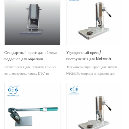
уплотнения: ME-51140403.
закрываются с одинаковым
крутящим моментом.
Стандартный пресс для обжима
Укупорочный пресс/
поддонов для образцов
инструменты для Netzsch
PerKinElmer 02190048
6.240.10-80.0.00A
Используется для обжатия крышек
Запечатывающий пресс для тиглей
на стандартных чашах DSC из
Netzsch, матрица и поршень для
алюминия, золота и меди.
вогнутой кастрюли и крышки,
Конструкция включает сменную
алюминиевый тигель и крышка.
обжимную головку.