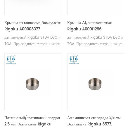
Крышка из глинозема Эквивалент
Крышка Al, эквивалентная
Rigaku A00008377
Rigaku A00011296
для измерений Rigaku STDA DSC и
для измерений Rigaku STDA DSC и
TGA. Производитель тиглей и чашек
TGA. Производитель тиглей и чашек
для проб Rigaku SII, Bruker .
для проб Rigaku SII, Bruker .
Платиновый/платиновый поддон
Алюминиевая сковорода 2,5 мм.
2,5 мм. Эквивалент Rigaku
Эквивалент Rigaku 8577.
8573.