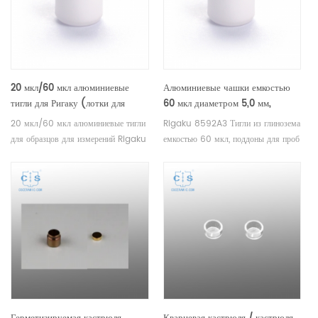
20 мкл/60 мкл алюминиевые
Алюминиевые чашки емкостью
тигли для Ригаку (лотки для
60 мкл диаметром 5,0 мм,
образцов ДСК)
эквивалентные Rigaku 8592A3
20 мкл/60 мкл алюминиевые тигли
Rigaku 8592A3 Тигли из глинозема
(тигли DSC)
для образцов для измерений Rigaku
емкостью 60 мкл, поддоны для проб
STDA DSC и TGA. Производитель
для измерений Rigaku STDA DSC и
тиглей и чашек для образцов Rigaku
TGA. Производитель тиглей и чашек
SII, Bruker .
для проб Rigaku SII, Bruker .