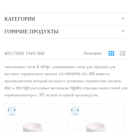
КАТЕГОРИИ
ГОРЯЧИЕ ПРОДУКТЫ
ЖЕСТКИЕ ТАРЕЛКИ
Посмотреть :
вид сетки
По
глиноземные тигли & amp; алюминиевые тигли для образцов для
жесткого термического анализа .cs ceramic co., ltd является
производителем, который исследует различные термические анализы
dsc и sta tga расходные материалы rigaku образцы чашек тиглей для
термоанализатора с 30-летней историей производства.