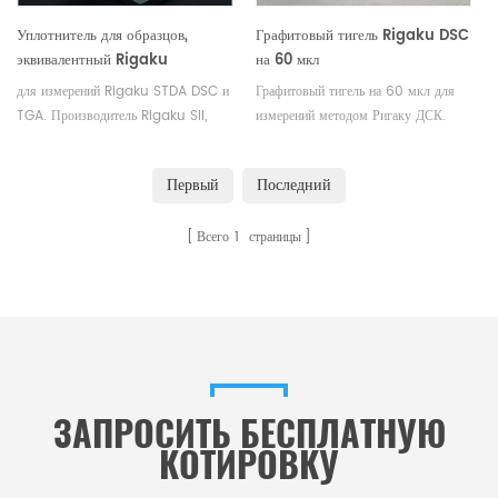
Уплотнитель для образцов,
Графитовый тигель Rigaku DSC
эквивалентный Rigaku
на 60 мкл
(8395D1), щипцы для образцов
для измерений Rigaku STDA DSC и
Графитовый тигель на 60 мкл для
(8394D1), конструкция OEM
TGA. Производитель Rigaku SII,
измерений методом Ригаку ДСК.
Bruker тиглей и чашек для проб.
Производитель тиглей и чашек для
образцов Rigaku.
Первый
Последний
Всего
1
страницы
ЗАПРОСИТЬ БЕСПЛАТНУЮ
КОТИРОВКУ