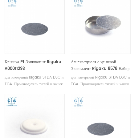
Крышка Pt Эквивалент Rigaku
Аль-кастрюля с крышкой
A00011293
Эквивалент Rigaku 8578 Набор
кастрюли (8577) + крышка
для измерений Rigaku STDA DSC и
для измерений Rigaku STDA DSC и
(A00011296)
TGA. Производитель тиглей и чашек
TGA. Производитель тиглей и чашек
для проб Rigaku SII, Bruker .
для проб Rigaku SII, Bruker .