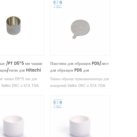
вые /PT D5*5 мм чашки
Пластина для образцов PDS/лист
зцов/тигли для Hitachi
для образцов PDS для
термических анализаторов
ые чашки D5*5 мм для
Чашка образца термоанализатора для
Hitachi (Seiko)
й Seiko DSC и STA TGA.
измерений Seiko DSC и STA TGA.
тель приборов для
Производитель Seiko, тиглей и чашек
ого анализа Hitachi Seiko,
для образцов.
чашек для образцов.