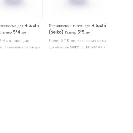
 глинозема для Hitachi
Циркониевый тигель для Hitachi
 Размер 5*4 мм
(Seiko) Размер 5*5 мм
* 4 мм, чашки для
Размер 5 * 5 мм, тигли из глинозема
из глиноземных тиглей для
для образцов Seiko SII, Bruker AXS
 Seiko SII, Bruker AXS
DSC и TGA. Производитель тиглей
. Производитель тиглей
Seiko SII, Bruker AXS и чашек для
, Bruker AXS и чашек для
образцов.