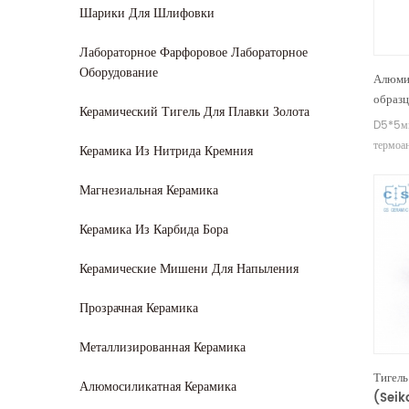
Шарики Для Шлифовки
Лабораторное Фарфоровое Лабораторное
Оборудование
Алюми
образ
Керамический Тигель Для Плавки Золота
тигле
D5*5мм
термоа
Керамика Из Нитрида Кремния
Seiko 
Произво
Магнезиальная Керамика
для обр
Керамика Из Карбида Бора
Керамические Мишени Для Напыления
Прозрачная Керамика
Металлизированная Керамика
Тигель
Алюмосиликатная Керамика
(Seik