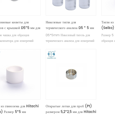
ниевые кюветы для
Никелевые тигли для
Тигли из
цов с крышкой D5*5 мм для
термического анализа D5 * 5 мм
(Seiko)
й Hitachi (Seiko) DSC
для Hitachi (Seiko) Чашки для
 чашка для образцов
D5*5mm Никелевый тигель для
Размер 5 
образцов DSC
нализатора для измерений
термического анализа для измерений
образцов 
DSC и STA TGA.
Seiko DSC и STA TGA.
измерений
дитель Seiko, тиглей и чашек
Производитель приборов для
DSC и TGA
азцов.
термического анализа Hitachi Seiko,
Seiko SII
тиглей и чашек для образцов.
образцов.
 из глинозема для Hitachi
Открытые лотки для проб (Pt)
o) Размер 5*5 мм
размером 5,2*2,5 мм для Hitachi