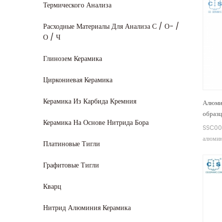
Термического Анализа
Расходные Материалы Для Анализа С / О- /
О / Ч
Глинозем Керамика
Циркониевая Керамика
Керамика Из Карбида Кремния
Алюми
образ
Керамика На Основе Нитрида Бора
SSC00
SSC00
Hitach
алюмин
Платиновые Тигли
для об
образц
и STA 
Графитовые Тигли
чашек 
Кварц
Нитрид Алюминия Керамика