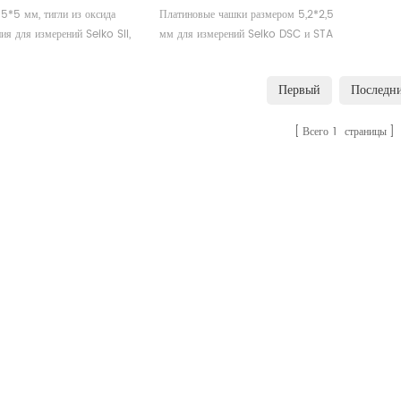
CSF-6410
 5*5 мм, тигли из оксида
Платиновые чашки размером 5,2*2,5
ия для измерений Seiko SII,
мм для измерений Seiko DSC и STA
 AXS DSC и TGA.
TGA. Производитель приборов для
одитель тиглей и чашек для
термического анализа, тиглей и чашек
Первый
Последн
iko SII, Bruker AXS.
для образцов Hitachi Seiko.
Всего
1
страницы