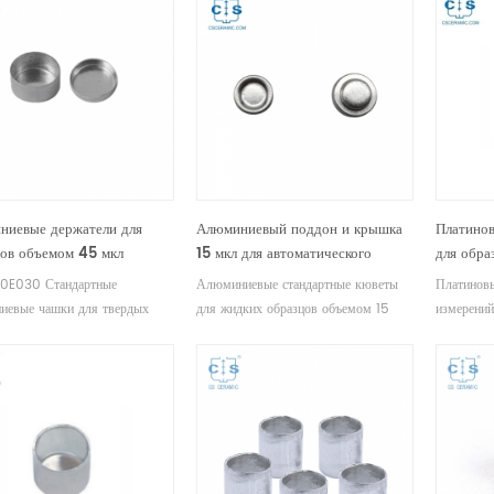
ниевые держатели для
Алюминиевый поддон и крышка
Платино
цов объемом 45 мкл
15 мкл для автоматического
для обра
0E030 для твердого теста
пробоотборника для жидкого
(Seiko)
0E030 Стандартные
Алюминиевые стандартные кюветы
Платинов
i (Seiko) (тигли / чашки
теста Hitachi (Seiko) (DSC
иевые чашки для твердых
для жидких образцов объемом 15
измерени
разцов)
Crucibles)
ов для измерений Seiko DSC
мкл для измерений Seiko DSC и
Производи
TGA. Производитель тиглей и
STA TGA. Производитель тиглей и
термическ
для образцов Seiko.
чашек для образцов Seiko.
тиглей и 