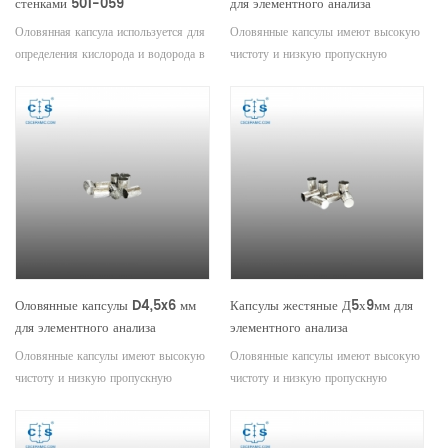
стенками 501-059
для элементного анализа
Оловянная капсула используется для
Оловянные капсулы имеют высокую
определения кислорода и водорода в
чистоту и низкую пропускную
порошках или других
способность. Используется для
гранулированных материалах, а также
анализа порошкообразных и
для определения углерода, водорода
гранулированных образцов с
и азота в твердых и жидких
небольшим размером частиц.
веществах.
Оловянные капсулы D4,5x6 мм
Капсулы жестяные Д5х9мм для
для элементного анализа
элементного анализа
Оловянные капсулы имеют высокую
Оловянные капсулы имеют высокую
чистоту и низкую пропускную
чистоту и низкую пропускную
способность. Используется для
способность. Используется для
анализа порошкообразных и
анализа порошкообразных и
гранулированных образцов с
гранулированных образцов с