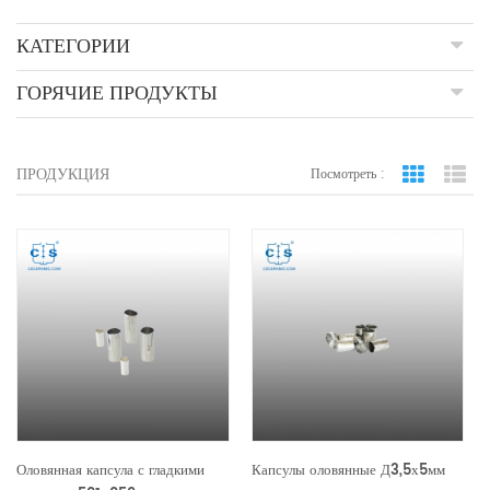
КАТЕГОРИИ
ГОРЯЧИЕ ПРОДУКТЫ
ПРОДУКЦИЯ
Посмотреть :
вид сетки
По
Оловянная капсула с гладкими
Капсулы оловянные Д3,5х5мм