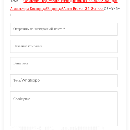
Тема :
Основание Графитового Тигля Для Bruker S309228000 Для
Анализатора Кислорода/водорода/азота Bruker G8 Galileo
CSMY-6-
1