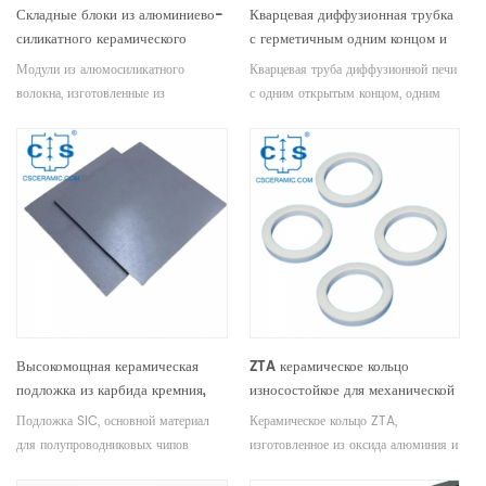
Складные блоки из алюминиево-
Кварцевая диффузионная трубка
силикатного керамического
с герметичным одним концом и
волокна для изоляции
газозаборником для производства
Модули из алюмосиликатного
Кварцевая труба диффузионной печи
промышленных печей
полупроводников и солнечной
волокна, изготовленные из
с одним открытым концом, одним
энергии
соответствующих игольчатых
закрытым концом с газозаборником
полотен из алюмосиликата с
и открытым концом с фланцем для
помощью специального
улучшенной герметизации имеет
оборудования, сохраняют сжатие,
решающее значение для процессов
обеспечивая расширение после
диффузии кремниевых пластин
установки, образуя бесшовную
полупроводников и солнечных
облицовку стенок из керамического
элементов.
волокна, надежно прикрепленную к
корпусам промышленных печей.
Высокомощная керамическая
ZTA керамическое кольцо
подложка из карбида кремния,
износостойкое для механической
проводящие и полуизолирующие
фиксации
Подложка SiC, основной материал
Керамическое кольцо ZTA,
типы
для полупроводниковых чипов
изготовленное из оксида алюминия и
проводящего и полуизолирующего
циркония, обеспечивает высокую