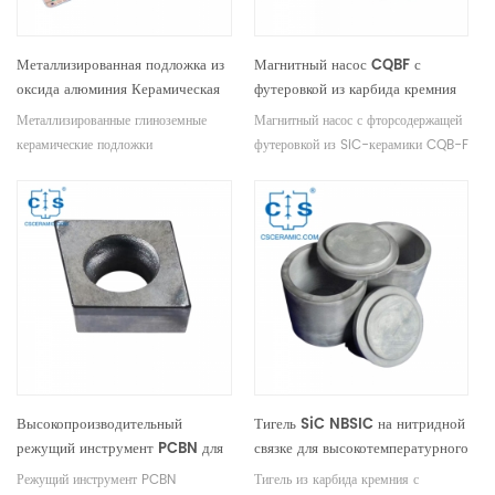
Металлизированная подложка из
Магнитный насос CQBF с
оксида алюминия Керамическая
футеровкой из карбида кремния
подложка DBC Обработанная
Металлизированные глиноземные
Магнитный насос с фторсодержащей
DPC
керамические подложки
футеровкой из SiC-керамики CQB-F
представляют собой керамические
имеет проточные части из PVF2
плакированные медью пластины с
(поливинилиденфторида) с
электропроводностью,
металлическим корпусом,
теплопроводностью и высокими
обеспечивающим устойчивость к
изоляционными свойствами,
механическим воздействиям для
образованные путем металлизации
входных диаметров менее 32 мм.
глиноземных керамических подложек
медью.
Высокопроизводительный
Тигель SiC NBSIC на нитридной
режущий инструмент PCBN для
связке для высокотемпературного
твердых материалов
использования
Режущий инструмент PCBN
Тигель из карбида кремния с