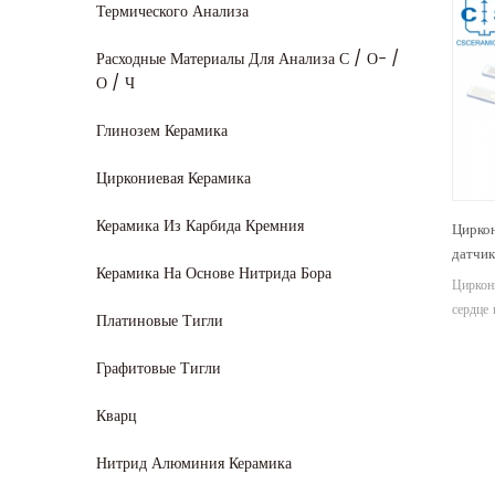
Термического Анализа
Расходные Материалы Для Анализа С / О- /
О / Ч
Глинозем Керамика
Циркониевая Керамика
Керамика Из Карбида Кремния
Цирко
датчик
Керамика На Основе Нитрида Бора
выхло
Циркон
сердце
Платиновые Тигли
кислоро
твердый
Графитовые Тигли
кислоро
которы
Кварц
Нитрид Алюминия Керамика