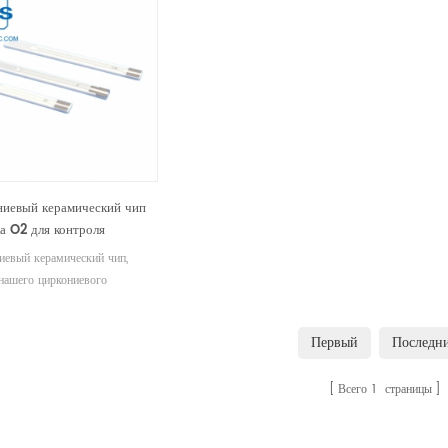
ниевый керамический чип
а O2 для контроля
пных газов
иевый керамический чип,
 нашего циркониевого
дного датчика, действует как
 электролит, генерируя ионы
Первый
Последн
да при высоких температурах,
е становятся проводниками.
Всего
1
страницы