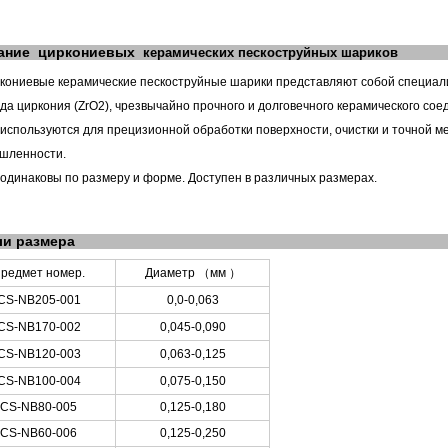
ание
циркониевых
керамических пескоструйных шариков
кониевые керамические пескоструйные шарики представляют собой специал
да циркония (ZrO2), чрезвычайно прочного и долговечного керамического сое
 используются для прецизионной обработки поверхности, очистки и точной м
шленности.
 одинаковы по размеру и форме. Доступен в различных размерах.
ли размера
редмет номер.
Диаметр
（
мм
）
CS-NB205-001
0,0-0,063
CS-NB170-002
0,045-0,090
CS-NB120-003
0,063-0,125
CS-NB100-004
0,075-0,150
CS-NB80-005
0,125-0,180
CS-NB60-006
0,125-0,250