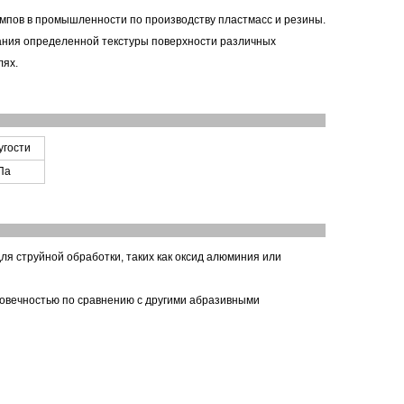
ампов в промышленности по производству пластмасс и резины.
дания определенной текстуры поверхности различных
лях.
угости
Па
ля струйной обработки, таких как оксид алюминия или
говечностью по сравнению с другими абразивными