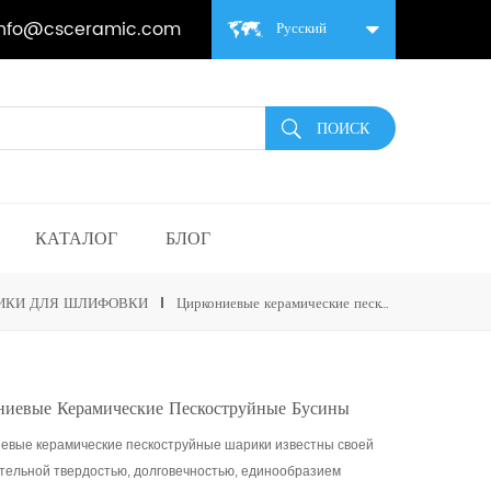
info@csceramic.com
Русский
КАТАЛОГ
БЛОГ
ИКИ ДЛЯ ШЛИФОВКИ
Циркониевые керамические пескоструйные бусины
ниевые Керамические Пескоструйные Бусины
евые керамические пескоструйные шарики известны своей
тельной твердостью, долговечностью,
единообразием