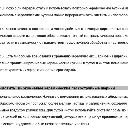
 3. Можно ли переработать и использовать повторно керамические бусины и
ркониевые керамические бусины можно перерабатывать, чистить и использова
 4. Какого качества поверхности можно добиться с помощью циркониевых ке
ческие шарики из циркония обеспечивают точный контроль качества поверхн
ватости в зависимости от параметров пескоструйной обработки и настроек 
 5. Есть ли особые требования к хранению керамических шариков из циркони
льно хранить циркониевые керамические бусины в сухом и чистом помещени
ет сохранить их эффективность и срок службы.
очистить
циркониевые керамические пескоструйные шарики
воначальное разделение: Начните с помещения использованных абразивных ч
образом, чтобы он пропускал более мелкие частицы и загрязнения, сохраняя
мывка воздухом (химчистка). Для сухой чистки используйте систему промывки
ия мелкой пыли и легких загрязнений, которые все еще могут прилипать к ш
, смещая и удаляя любые незакрепленные частицы.