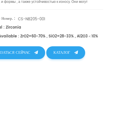
а и формы
, а также устойчивостью к износу.
Они могут
вно удалять твердые покрытия и загрязнения. Доступны в
ых размерах.
 Номер. :
CS-NB205-001
l : Zirconia
 Available : ZrO2=60-70% , SiO2=28-33% , Al2O3＜10%
ЯЗАТЬСЯ СЕЙЧАС
КАТАЛОГ