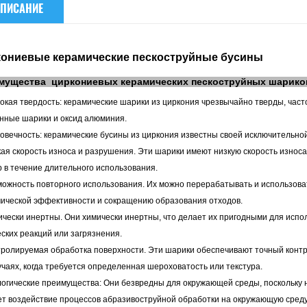
ПИСАНИЕ
ониевые керамические пескоструйные бусины
мущества
циркониевых керамических пескоструйных шарико
окая твердость: керамические шарики из циркония чрезвычайно тверды, част
нные шарики и оксид алюминия.
говечность: керамические бусины из циркония известны своей исключительно
кая скорость износа и разрушения. Эти шарики имеют низкую скорость износа
 в течение длительного использования.
можность повторного использования. Их можно перерабатывать и использоват
ической эффективности и сокращению образования отходов.
ически инертны. Они химически инертны, что делает их пригодными для испо
ских реакций или загрязнения.
ролируемая обработка поверхности. Эти шарики обеспечивают точный контро
учаях, когда требуется определенная шероховатость или текстура.
логические преимущества: Они безвредны для окружающей среды, поскольку 
т воздействие процессов абразивоструйной обработки на окружающую среду