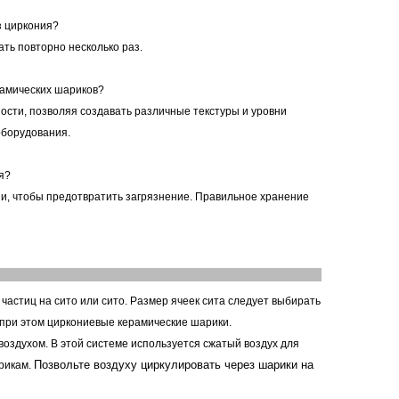
з циркония?
ть повторно несколько раз.
рамических шариков?
ости, позволяя создавать различные текстуры и уровни
оборудования.
я?
и, чтобы предотвратить загрязнение. Правильное хранение
астиц на сито или сито. Размер ячеек сита следует выбирать
 при этом циркониевые керамические шарики.
 воздухом. В этой системе используется сжатый воздух для
Позвольте воздуху циркулировать через шарики на
арикам.