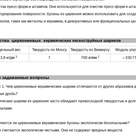
стка пресс-форм и штампов. Они используются для очистки пресс-форм и шт
стурирование поверхности: бусины из циркония можно использовать для соз
алов, таких как металлы и керамика, в декоративных или функциональных це
ства
циркониевых
керамических пескоструйных шариков
дельный вес
Твердость по Моосу
Твердость по Виккерсу
Модуль упр
3
2
3,8 кг/дм
7
700 кг/мм
＞
330 Г
о задаваемые вопросы
с
1. Чем циркониевые керамические шарики отличаются от других абразивов д
ая дробь?
ческие шарики из циркония часто обладают превосходной твердостью и дол
иалами.
ляются ли циркониевые керамические бусины экологически безопасными?
и считаются экологически чистыми. Они не содержат вредных веществ.