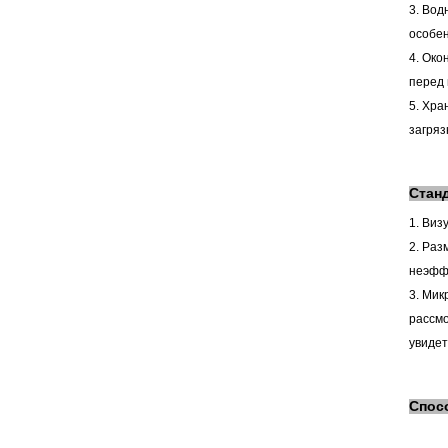
3. Вод
особен
4. Око
перед 
5. Хра
загряз
Стан
1. Виз
2. Раз
неэфф
3. Мик
рассмо
увидет
Спос