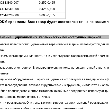
CS-NB40-007
0,250-0,425
CS-NB30-008
0,425-0,600
CS-NB20-009
0,600-0,855
ODM приемлем. Ваш товар будет изготовлен точно по вашим ч
енение
циркониевых
керамических пескоструйных шариков
готовка поверхности: Циркониевые керамические шарики используются для п
кой.
окосмическая промышленность. Они используются в аэрокосмической промыш
тов.
изводство электроники. В электронике они используются для точной очистки 
ентов.
ицинское оборудование. Шарики из циркония используются в медицинской сф
ств и оборудования, включая хирургические инструменты, имплантаты и орт
ейное производство и литье металлов. Литейные предприятия используют ци
 остатков из металлических отливок.
онт и реставрация. Они используются в проектах архитектурной реставрации 
иков и скульптур без повреждения основных поверхностей.