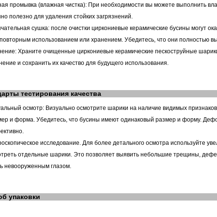
ная промывка (влажная чистка): При необходимости вы можете выполнить вл
но полезно для удаления стойких загрязнений.
нчательная сушка: после очистки циркониевые керамические бусины могут ок
повторным использованием или хранением. Убедитесь, что они полностью в
нение: Храните очищенные циркониевые керамические пескоструйные шарики
нение и сохранить их качество для будущего использования.
дарты тестирования качества
уальный осмотр: Визуально осмотрите шарики на наличие видимых признаков
мер и форма. Убедитесь, что бусины имеют одинаковый размер и форму. Де
ективно.
роскопическое исследование. Для более детального осмотра используйте уве
треть отдельные шарики. Это позволяет выявить небольшие трещины, дефе
ь невооруженным глазом.
об упаковки