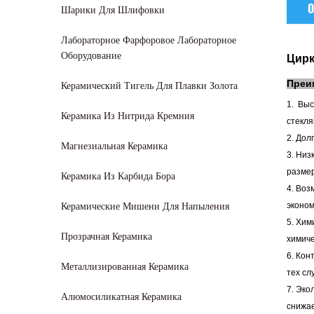
О
Шарики Для Шлифовки
Лабораторное Фарфоровое Лабораторное
Оборудование
Цирк
Керамический Тигель Для Плавки Золота
Преи
1.
Выс
Керамика Из Нитрида Кремния
стекля
2. Дол
Магнезиальная Керамика
3. Низ
размер
Керамика Из Карбида Бора
4. Воз
Керамические Мишени Для Напыления
эконом
5. Хим
Прозрачная Керамика
химиче
6.
Конт
Металлизированная Керамика
тех сл
7. Эко
Алюмосиликатная Керамика
снижае