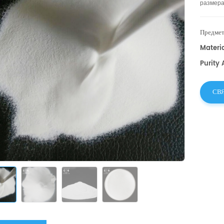
размер
эффекти
различн
Предмет
Materia
Purity
СВ