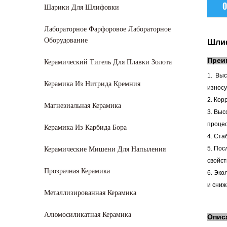
О
Шарики Для Шлифовки
Лабораторное Фарфоровое Лабораторное
Оборудование
Шлиф
Керамический Тигель Для Плавки Золота
Преи
1.
Выс
Керамика Из Нитрида Кремния
износу
2. Кор
Магнезиальная Керамика
3. Выс
процес
Керамика Из Карбида Бора
4. Ста
Керамические Мишени Для Напыления
5. Пос
свойст
Прозрачная Керамика
6. Эко
и сниж
Металлизированная Керамика
Алюмосиликатная Керамика
Опис