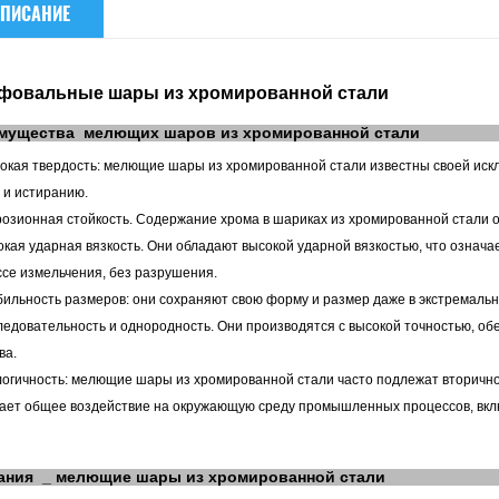
ПИСАНИЕ
овальные шары из хромированной стали
мущества
мелющих шаров из хромированной стали
окая твердость: мелющие шары из хромированной стали известны своей искл
 и истиранию.
розионная стойкость. Содержание хрома в шариках из хромированной стали 
окая ударная вязкость. Они обладают высокой ударной вязкостью, что означа
се измельчения, без разрушения.
бильность размеров: они сохраняют свою форму и размер даже в экстремаль
ледовательность и однородность. Они производятся с высокой точностью, о
ва.
логичность: мелющие шары из хромированной стали часто подлежат вторичной
ает общее воздействие на окружающую среду промышленных процессов, вкл
ания
_
мелющие шары из хромированной стали