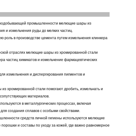
орнодобывающей промышленности мелющие шары из
я и измельчения руды до мелких частиц.
ю роль в производстве цемента путем измельчения клинкера
еской отраслях мелющие шары из хромированной стали
мера частиц химикатов и измельчение фармацевтических
для измельчения и диспергирования пигментов и
 из хромированной стали помогают дробить, измельчать и
 сопутствующих материалов.
пользуются в металлургических процессах, включая
 для создания сплавов с особыми свойствами.
мышленности средств личной гигиены используются мелющие
 порошки и составы по уходу за кожей, где важно равномерное