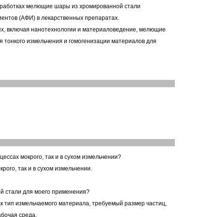
азработках мелющие шары из хромированной стали
ентов (АФИ) в лекарственных препаратах.
ях, включая нанотехнологии и материаловедение, мелющие
я тонкого измельчения и гомогенизации материалов для
ессах мокрого, так и в сухом измельчении?
ого, так и в сухом измельчении.
й стали для моего применения?
к тип измельчаемого материала, требуемый размер частиц,
бочая среда.