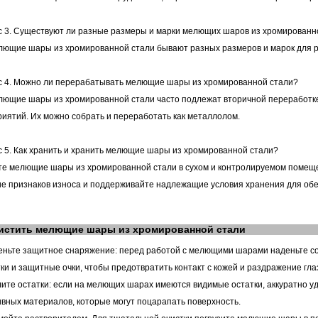
 3. Существуют ли разные размеры и марки мелющих шаров из хромированн
лющие шары из хромированной стали бывают разных размеров и марок для 
с 4. Можно ли перерабатывать мелющие шары из хромированной стали?
лющие шары из хромированной стали часто подлежат вторичной переработк
иятий. Их можно собрать и переработать как металлолом.
 5. Как хранить и хранить мелющие шары из хромированной стали?
е мелющие шары из хромированной стали в сухом и контролируемом помещен
е признаков износа и поддерживайте надлежащие условия хранения для об
чистить
мелющие шары из хромированной стали
еньте защитное снаряжение: перед работой с мелющими шарами наденьте со
ки и защитные очки, чтобы предотвратить контакт с кожей и раздражение гла
лите остатки: если на мелющих шарах имеются видимые остатки, аккуратно у
вных материалов, которые могут поцарапать поверхность.