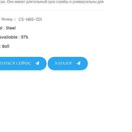
тью. Они имеют длительный срок службы и универсальны для
ых промышленных применений. Доступны в различных
х.
 Номер. :
CS-NR6-001
l : Steel
Available : 97%
 Ball
ЯЗАТЬСЯ СЕЙЧАС
КАТАЛОГ