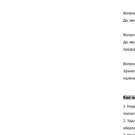
Вопрос
Да, ме
Вопро
Да, ме
предпр
Вопрос
Хранит
наличи
Как 
1. Над
перчат
2. Уда
абрази