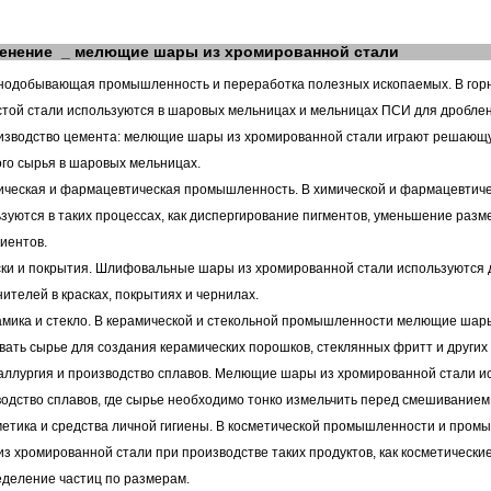
енение
_
мелющие шары из хромированной стали
нодобывающая промышленность и переработка полезных ископаемых. В г
той стали используются в шаровых мельницах и мельницах ПСИ для дроблени
изводство цемента: мелющие шары из хромированной стали играют решающу
ого сырья в шаровых мельницах.
ическая и фармацевтическая промышленность. В химической и фармацевтич
зуются в таких процессах, как диспергирование пигментов, уменьшение раз
иентов.
ски и покрытия. Шлифовальные шары из хромированной стали используются 
ителей в красках, покрытиях и чернилах.
амика и стекло. В керамической и стекольной промышленности мелющие шары
ать сырье для создания керамических порошков, стеклянных фритт и других
аллургия и производство сплавов. Мелющие шары из хромированной стали ис
одство сплавов, где сырье необходимо тонко измельчить перед смешиванием
метика и средства личной гигиены. В косметической промышленности и про
з хромированной стали при производстве таких продуктов, как косметические
деление частиц по размерам.