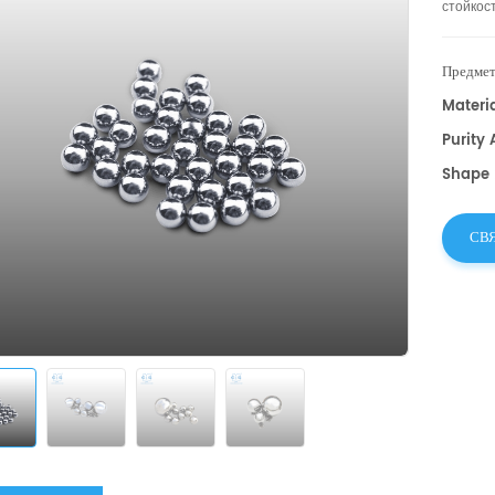
стойкос
различн
размера
Предмет
Materia
Purity 
Shape :
СВ