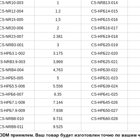
CS-NR10-003
1
CS-NRB13-014
CS-NR12-004
1.2
CS-НРБ14-015
CS-NR15-005
1,5
CS-НРБ15-016
CS-NR20-006
2
CS-НРБ16-017
CS-NR23-007
2.381
CS-НРБ19-018
CS-NRB3-001
3
CS-НРБ20-019
S-НРБ3.1-002
3.175
CS-НРБ22-020
S-NRB3.9-003
3,969
CS-НРБ25-021
CS-NRB4-004
4,763
CS-НРБ30-022
CS-НРБ5-005
5
CS-НРБ31-023
S-НРБ5.5-006
5.556
CS-НРБ39-024
CS-НРБ6-007
6.35
CS-НРБ41-025
S-НРБ7.1-008
7.144
CS-НРБ45-026
S-НРБ7.9-009
7.938
CS-НРБ50-027
CS-NRB8-010
8.731
CS-НРБ60-028
CS-NRB9-011
9.525
ODM приемлем. Ваш товар будет изготовлен точно по вашим ч