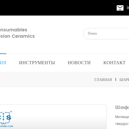
Consumables
cision Ceramics
ИЯ
ИНСТРУМЕНТЫ
НОВОСТИ
КОНТАКТ
ГЛАВНАЯ
ШАР
Шлифо
Мелющие
твердос