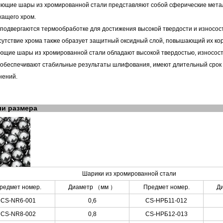
щие шары из хромированной стали представляют собой сферические металл
жащего хром.
 подвергаются термообработке для достижения высокой твердости и износос
сутствие хрома также образует защитный оксидный слой, повышающий их ко
ющие шары из хромированной стали обладают высокой твердостью, износосто
и обеспечивают стабильные результаты шлифования, имеют длительный сро
нений.
ли размера
Шарики из хромированной стали
редмет номер.
Диаметр
（
мм
）
Предмет номер.
Д
CS-NR6-001
0,6
CS-НРБ11-012
CS-NR8-002
0,8
CS-НРБ12-013