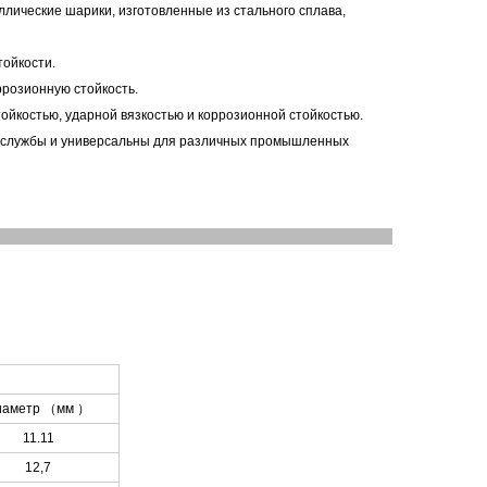
ические шарики, изготовленные из стального сплава,
тойкости.
ррозионную стойкость.
йкостью, ударной вязкостью и коррозионной стойкостью.
к службы и универсальны для различных промышленных
иаметр
（
мм
）
11.11
12,7