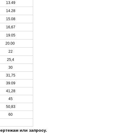
13.49
14.28
15.08
16,67
19.05
20.00
22
25,4
30
31,75
39.09
41,28
45
50,83
60
ертежам или запросу.