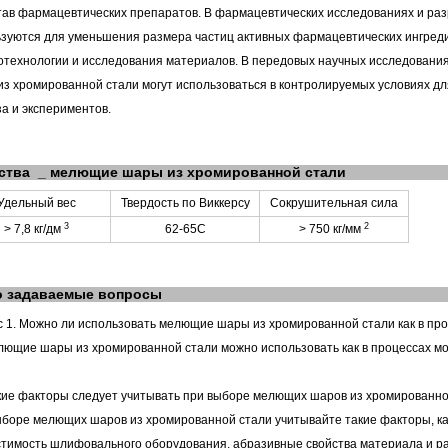
тав фармацевтических препаратов. В фармацевтических исследованиях и р
зуются для уменьшения размера частиц активных фармацевтических ингреди
отехнологии и исследования материалов. В передовых научных исследовани
з хромированной стали могут использоваться в контролируемых условиях дл
а и экспериментов.
ства
_
мелющие шары из хромированной стали
Удельный вес
Твердость по Виккерсу
Сокрушительная сила
3
2
>
7,8 кг/дм
62-65С
>
750 кг/мм
о задаваемые вопросы
 1. Можно ли использовать мелющие шары из хромированной стали как в проц
лющие шары из хромированной стали можно использовать как в процессах мокр
кие факторы следует учитывать при выборе мелющих шаров из хромированно
боре мелющих шаров из хромированной стали учитывайте такие факторы, ка
тимость шлифовального оборудования, абразивные свойства материала и ра