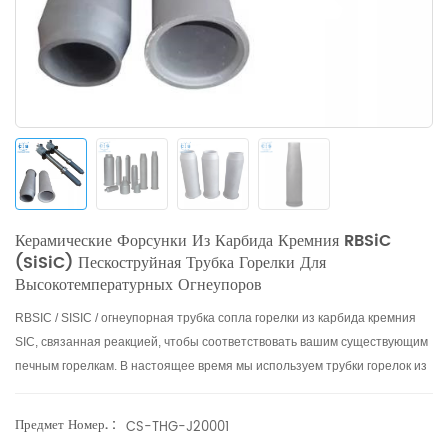
Керамические Форсунки Из Карбида Кремния RBSiC
(SiSiC) Пескоструйная Трубка Горелки Для
Высокотемпературных Огнеупоров
RBSIC / SISIC / огнеупорная трубка сопла горелки из карбида кремния
SIC, связанная реакцией, чтобы соответствовать вашим существующим
печным горелкам. В настоящее время мы используем трубки горелок из
карбида кремния в качестве жаровых труб для печей с роликовым
подом.
Предмет Номер. :
CS-THG-J20001