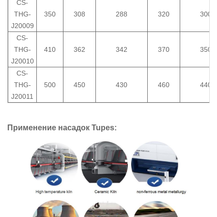
CS-
THG-
350
308
288
320
300
J20009
CS-
THG-
410
362
342
370
350
J20010
CS-
THG-
500
450
430
460
440
J20011
Применение насадок Tupes: