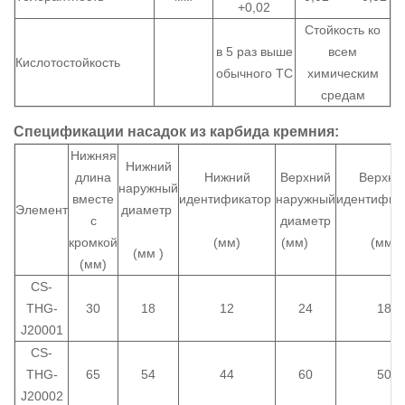
+0,02
Стойкость ко
в 5 раз выше
всем
Кислотостойкость
обычного ТС
химическим
средам
Спецификации насадок из карбида кремния:
Нижняя
Нижний
длина
Нижний
Верхний
Верхни
наружный
вместе
идентификатор
наружный
идентифик
Элемент
диаметр
с
диаметр
кромкой
(мм)
(мм)
(мм)
(мм
)
(мм)
CS-
THG-
30
18
12
24
18
J20001
CS-
THG-
65
54
44
60
50
J20002