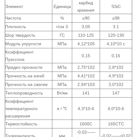
карбид
Элемент
Единица
SSiC
кремния
Чистота
%
≥90
≥98
Плотность
г/см
3
3,05
3.1
Шор твердость
ГС
110-125
120-130
Модуль упругости
МПа
4,12*105
4,10*10 с
Коэффициент
0,15
0,16
Пуассона
Предел прочности
МПа
2,75*102
2,8*102
Прочность на изгиб
МПа
4,41*102
4,9*102
Прочность на сжатие
МПа
2,94*103
3,0*102
Теплопроводность
Вт/мк
141
147
Коэффициент
температурного
я /
℃
4,3*10-6
4,0*10-6
расширения
Термостойкость
1600С
165CTC
-0,02——
Толерантность
мм
-0,02——+0,02