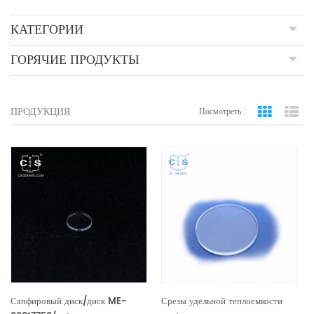
КАТЕГОРИИ
ГОРЯЧИЕ ПРОДУКТЫ
ПРОДУКЦИЯ
Посмотреть :
вид сетки
По
Сапфировый диск/диск ME-
Срезы удельной теплоемкости