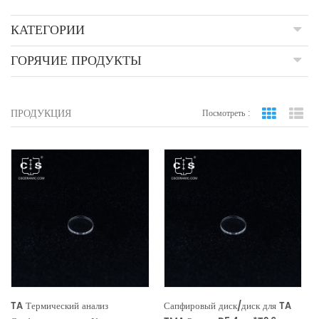
КАТЕГОРИИ
ГОРЯЧИЕ ПРОДУКТЫ
ПРОДУКЦИЯ
Посмотреть :
вид сетки
По
TA Термический анализ
Сапфировый диск/диск для TA