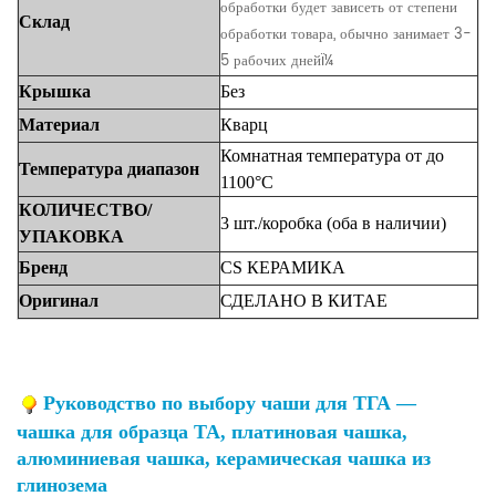
обработки будет зависеть от степени
Склад
обработки товара, обычно занимает 3-
5 рабочих днейï¼
Крышка
Без
Материал
Кварц
Комнатная
температура
от
до
Температура
диапазон
1100°C
КОЛИЧЕСТВО/
3 шт./коробка
(оба
в наличии)
УПАКОВКА
Бренд
CS
КЕРАМИКА
Оригинал
СДЕЛАНО
В
КИТАЕ
Руководство по выбору чаши для ТГА —
чашка для образца ТА, платиновая чашка,
алюминиевая чашка, керамическая чашка из
глинозема