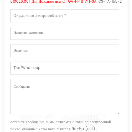
810026.001, Для Использования С TGA-HP И VTI-SA.
CS-TA-155-2
оставьте сообщение, и мы свяжемся с вами по электронной
почте. обычные чаты чата - пн-пт 9a-5p (est)