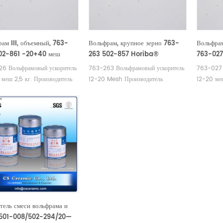
ам III, объемный, 763-
Вольфрам, крупное зерно 763-
Вольфрам
02-861 -20+40 меш
263 502-857 Horiba®
763-027
1100132389/3 014 011
6 Вольфрамовый ускоритель
763-263 Вольфрамовый ускоритель
763-027 
500//905.110.140.001/905.110.140.001AN
меш 2,5 кг. Производитель
12-20 Mesh Производитель
12-20 ме
ных материалов LECO Eltra
вольфрамовых расходных материалов
расходных
Tungsten . Eltra 90220
LECO Eltra Alpha . Eltra 90220
Alpha Tu
ntar EXACC WS 750/
Elementar EXACC WS 750/
 WS 2270W Bruker
EXACC WS 2270W Bruker
00217 Horiba 3014011500
L030000217 Horiba 3014011500
 AR027.
Alpha AR027.
тель смеси вольфрама и
 501-008/502-294/20—