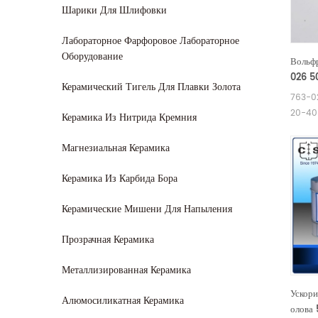
Шарики Для Шлифовки
Лабораторное Фарфоровое Лабораторное
Оборудование
Вольфр
026 5
Керамический Тигель Для Плавки Золота
763-02
20-40 
Керамика Из Нитрида Кремния
расход
Alpha 
Магнезиальная Керамика
Eleme
EXACC
Керамика Из Карбида Бора
L0300
Alpha
Керамические Мишени Для Напыления
Прозрачная Керамика
Металлизированная Керамика
Ускори
Алюмосиликатная Керамика
олова