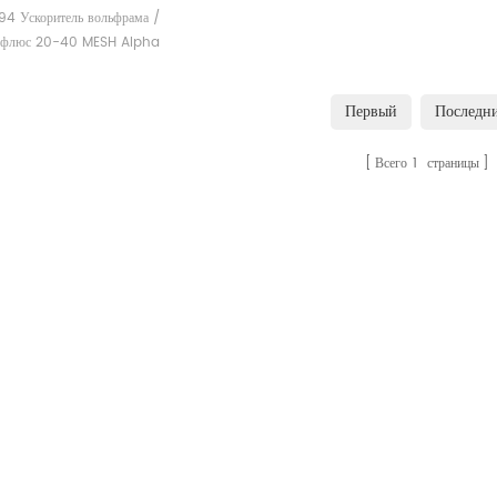
ш
4 Ускоритель вольфрама /
 /флюс 20-40 MESH Alpha
 . Производитель расходных
алов LECO Eltra Alpha для
Первый
Последн
ленных анализаторов
а/серы.
Всего
1
страницы