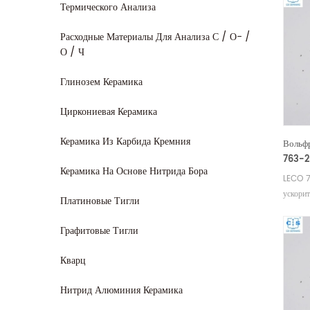
Термического Анализа
Расходные Материалы Для Анализа С / О- /
О / Ч
Глинозем Керамика
Циркониевая Керамика
Керамика Из Карбида Кремния
Вольф
763-2
Керамика На Основе Нитрида Бора
Eltra
LECO 
ускори
Платиновые Тигли
Произв
LECO E
Графитовые Тигли
90220
750/ 
Кварц
L0300
Alpha
Нитрид Алюминия Керамика