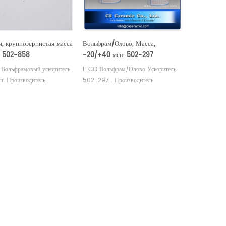
, крупнозернистая масса
Вольфрам/Олово, Масса,
 502-858
-20/+40 меш 502-297
Вольфрамовый ускоритель
LECO Вольфрам/Олово Ускоритель
ш. Производитель
502-297 . Производитель
 материалов LECO Eltra
расходных материалов LECO Eltra
ngsten .
Alpha . Альфа AR008 для
Анализатор серы углерода Анализ
углерода/серы.