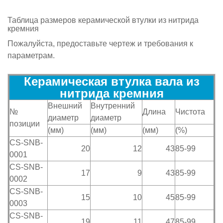
Таблица размеров
керамической втулки из нитрида
кремния
Пожалуйста, предоставьте чертеж и требования к
параметрам.
Керамическая втулка вала из
нитрида кремния
Внешний
Внутренний
№
Длина
Чистота
диаметр
диаметр
позиции
(мм)
(мм)
(мм)
(%)
CS-SNB-
20
12
43
85-99
0001
CS-SNB-
17
9
43
85-99
0002
CS-SNB-
15
10
45
85-99
0003
CS-SNB-
19
11
47
85-99