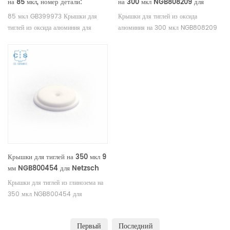
на 85 мкл, номер детали:
на 300 мкл NGB808209 для
399.973 / GB399973 для
Netzsch (крышки для
85 мкл GB399973 Крышки для
Крышки для тиглей из оксида
Netzsch (крышки для
образцов)
тиглей из оксида алюминия для
алюминия на 300 мкл NGB808209
образцов)
измерений Netzsch/DSC404C,
для измерений Netzsch DSC и TGA.
DTA404PC, STA409PC, STA449C
Производитель тиглей Netzsch и
и Netzsch DSC и ТГА.
крышек для чашек для образцов.
Производитель тиглей Netzsch и
Хорошая альтернатива чашкам для
крышек для чашек для образцов.
образцов DSC от Netzsch
Хорошая альтернатива чашкам для
Instruments.
образцов DSC от Netzsch
Instruments.
Крышки для тиглей на 350 мкл 9
мм NGB800454 для Netzsch
(крышки для образцов)
Крышки для тиглей из глинозема на
350 мкл NGB800454 для
измерений Netzsch DSC и TGA.
Производитель тиглей Netzsch и
Первый
Последний
крышек для чашек для образцов.