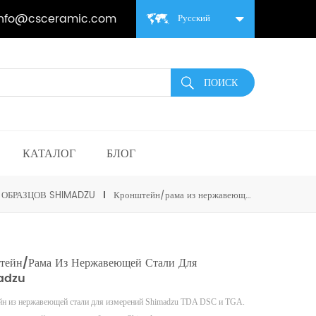
info@csceramic.com
Русский
КАТАЛОГ
БЛОГ
ОБРАЗЦОВ SHIMADZU
Кронштейн/рама из нержавеющей стали для Shimadzu
тейн/рама Из Нержавеющей Стали Для
adzu
н из нержавеющей стали для измерений Shimadzu
TDA
DSC и TGA.