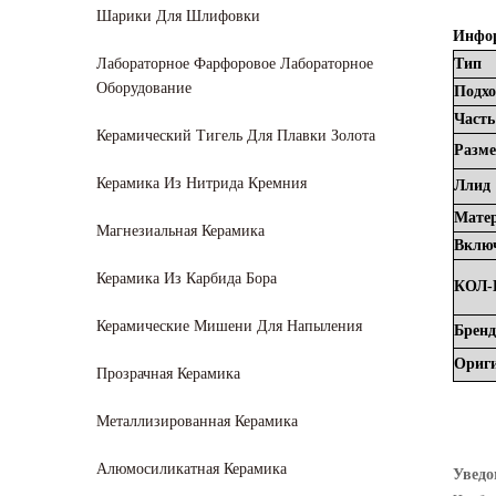
Шарики Для Шлифовки
Инфор
Лабораторное Фарфоровое Лабораторное
Тип
Оборудование
Подх
Част
Керамический Тигель Для Плавки Золота
Разм
Керамика Из Нитрида Кремния
Ллид
Мате
Магнезиальная Керамика
Включ
Керамика Из Карбида Бора
КОЛ-
Керамические Мишени Для Напыления
Бренд
Ориг
Прозрачная Керамика
Металлизированная Керамика
Алюмосиликатная Керамика
Уведо