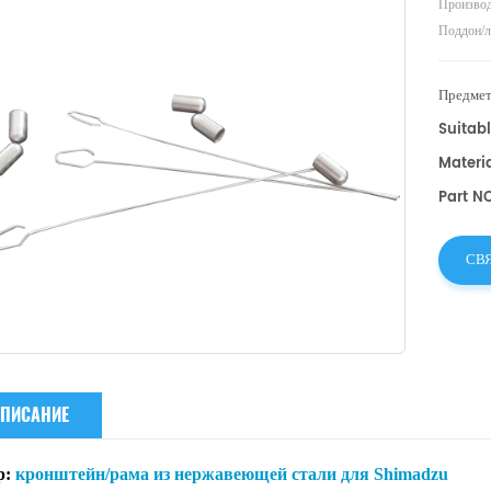
Произво
Поддон/л
альтерна
Предмет
Suitab
Materia
Part N
СВ
ПИСАНИЕ
р:
кронштейн/рама из нержавеющей стали для Shimadzu