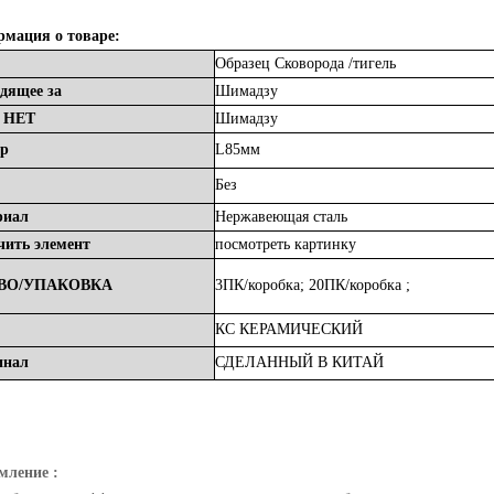
мация о товаре:
Образец
Сковорода
/тигель
одящее
за
Шимадзу
ь
НЕТ
Шимадзу
ер
L85мм
Без
риал
Нержавеющая сталь
ить элемент
посмотреть картинку
ВО/УПАКОВКА
3ПК/коробка;
20ПК/коробка
;
КС
КЕРАМИЧЕСКИЙ
инал
СДЕЛАННЫЙ
В
КИТАЙ
мление :