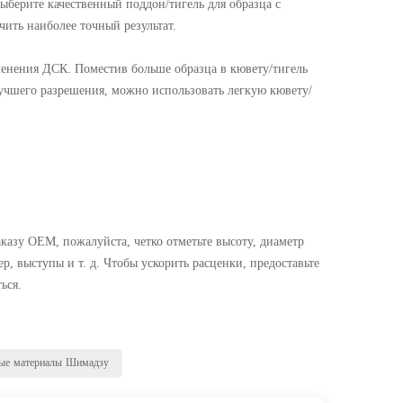
ыберите качественный поддон/тигель для образца с
ить наиболее точный результат.
менения ДСК. Поместив больше образца в кювету/тигель
лучшего разрешения, можно использовать легкую кювету/
казу OEM, пожалуйста, четко отметьте высоту, диаметр
, выступы и т. д. Чтобы ускорить расценки, предоставьте
ься.
ые материалы Шимадзу