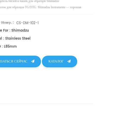
дитель
тиглей и чашек для образцов
Shimadzu
оток для образцов TG/DTG. Shimadzu Instruments — хорошая
тива чашкам для образцов DSC.
 Номер. :
CS-DM-102-1
le For : Shimadzu
l : Stainless Steel
O : L85mm
ЯЗАТЬСЯ СЕЙЧАС
КАТАЛОГ