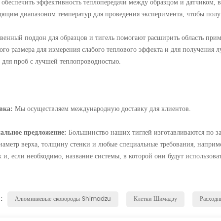
 обеспечить эффективность теплопередачи между образцом и датчиком, в
дящим диапазоном температур для проведения эксперимента, чтобы получ
твенный поддон для образцов и тигель помогают расширить область при
ого размера для измерения слабого теплового эффекта и для получения 
ь для проб с лучшей теплопроводностью.
вка:
Мы осуществляем международную доставку для клиентов.
альное предложение:
Большинство наших тиглей изготавливаются по за
иаметр верха, толщину стенки и любые специальные требования, например
 и, если необходимо, название системы, в которой они будут использоват
 :
Алюминиевые сковороды Shimadzu
Клетки Шимадзу
Расходн