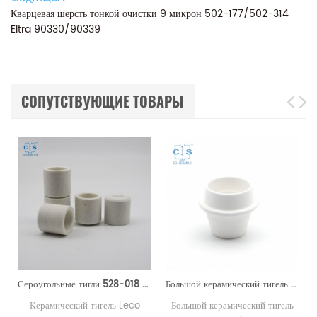
Кварцевая шерсть тонкой очистки 9 микрон 502-177/502-314
Eltra 90330/90339
СОПУТСТВУЮЩИЕ ТОВАРЫ
00200 для Horiba EMGA621W
Сероугольные тигли 528-018 Eltra 90150 Horiba 905.200.380.001 Керамический тигель для анализатора углерода/серы
Большой керамический тигель TGA 529-047 621-331 20CC ALPHA AR9047 для LECO 701
Керамический тигель Leco
Большой керамический тигель