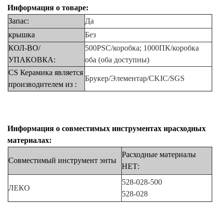
Информация о товаре:
Запас:
Да
крышка
Без
КОЛ-ВО/
500PSC/коробка; 1000ПК/коробка
УПАКОВКА:
оба
(оба доступны)
CS Керамика является
Брукер/Элементар/CKIC/SGS
производителем
из
:
Информация о совместимых инструментах
и
​​расходных
материалах:
Расходные
материалы
Совместимый
инструмент
энты
НЕТ:
528-028-500
ЛЕКО
528-028