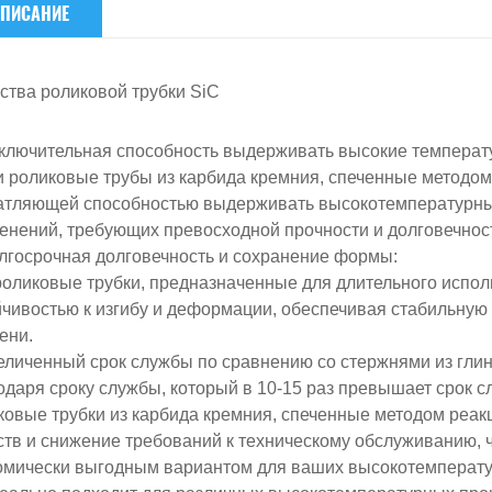
ПИСАНИЕ
ства роликовой трубки SiC
сключительная способность выдерживать высокие темпера
 роликовые трубы из карбида кремния, спеченные методом
атляющей способностью выдерживать высокотемпературные 
енений, требующих превосходной прочности и долговечнос
олгосрочная долговечность и сохранение формы
:
роликовые трубки, предназначенные для длительного испол
йчивостью к изгибу и деформации, обеспечивая стабильную
ени.
величенный срок службы по сравнению со стержнями из гли
одаря сроку службы, который в 10-15 раз превышает срок 
ковые трубки из карбида кремния, спеченные методом реак
ств и снижение требований к техническому обслуживанию, 
омически выгодным вариантом для ваших высокотемперату