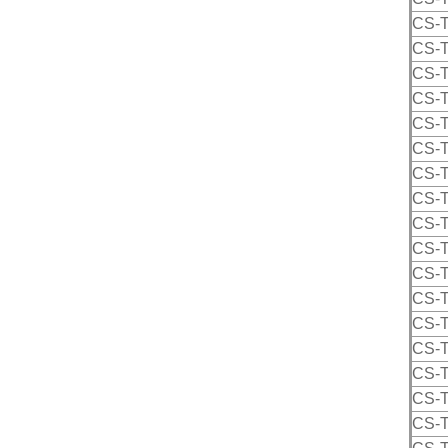
CS-
CS-
CS-
CS-
CS-
CS-
CS-
CS-
CS-
CS-
CS-
CS-
CS-
CS-
CS-
CS-
CS-