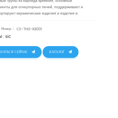
вые трубы из карбида кремния, основные
менты для огнеупорных печей, поддерживают и
ортируют керамические изделия и изделия в
вых печах и сушилках, служащие основным
ентом роликовых печей.
 Номер. :
CS-THG-KB001
l : SiC
ЯЗАТЬСЯ СЕЙЧАС
КАТАЛОГ