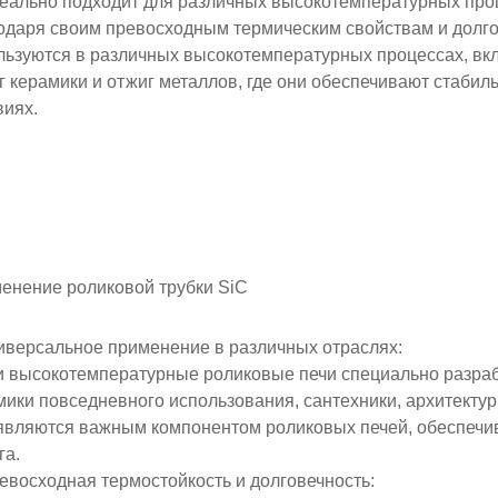
деально подходит для различных высокотемпературных про
одаря своим превосходным термическим свойствам и долго
льзуются в различных высокотемпературных процессах, вкл
г керамики и отжиг металлов, где они обеспечивают стаби
виях.
енение роликовой трубки SiC
ниверсальное применение в различных отраслях
:
 высокотемпературные роликовые печи специально разраб
мики повседневного использования, сантехники, архитектур
являются важным компонентом роликовых печей, обеспеч
га.
ревосходная термостойкость и долговечность
: