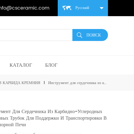
info@csceramic.com
Русский
КАТАЛОГ
БЛОГ
З КАРБИДА КРЕМНИЯ
Инструмент для сердечника из карбидно-углеродных роликовых трубок для поддержки и транспортировки в огнеупорной печи
умент Для Сердечника Из Карбидно-Углеродных
овых Трубок Для Поддержки И Транспортировки В
порной Печи