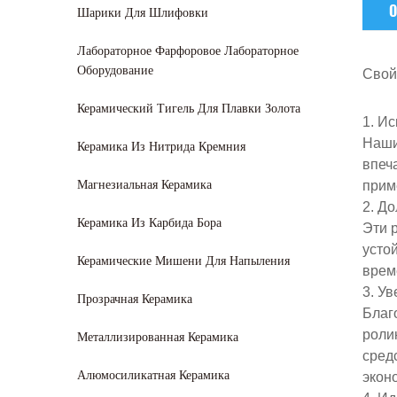
О
Шарики Для Шлифовки
Лабораторное Фарфоровое Лабораторное
Оборудование
Свой
Керамический Тигель Для Плавки Золота
1. И
Наши
Керамика Из Нитрида Кремния
впеч
Магнезиальная Керамика
прим
2. Д
Керамика Из Карбида Бора
Эти 
усто
Керамические Мишени Для Напыления
врем
3. У
Прозрачная Керамика
Благ
Металлизированная Керамика
роли
сред
Алюмосиликатная Керамика
экон