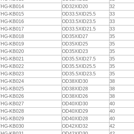
THG-KB014
OD32XID20
32
THG-KB015
OD33.5XID25.5
33
THG-KB016
OD33.5XID23.5
33
THG-KB017
OD33.5XID21.5
33
THG-KB018
OD35XID27
35
THG-KB019
OD35XID25
35
THG-KB020
OD35XID23
35
THG-KB021
OD35.5XID27.5
35
THG-KB022
OD35.5XID25.5
35
THG-KB023
OD35.5XID23.5
35
THG-KB024
OD38XID30
38
THG-KB025
OD38XID28
38
THG-KB026
OD38XID26
38
THG-KB027
OD40XID30
40
THG-KB028
OD40XID29
40
THG-KB029
OD40XID28
40
THG-KB030
OD42XID32
42
THG-KB031
OD42XID30
42