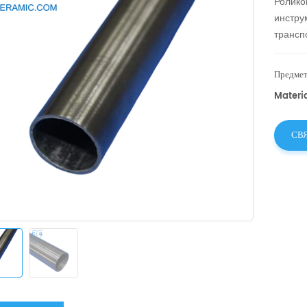
Ролико
инстру
трансп
ролико
компон
Предмет
Materia
СВ