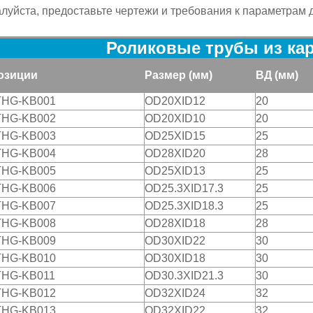
луйста, предоставьте чертежи и требования к параметрам д
Роликовые трубы из ка
озиции
Размер (мм)
ВД
(мм)
THG-KB001
OD20XID12
20
THG-KB002
OD20XID10
20
THG-KB003
OD25XID15
25
THG-KB004
OD28XID20
28
THG-KB005
OD25XID13
25
THG-KB006
OD25.3XID17.3
25
THG-KB007
OD25.3XID18.3
25
THG-KB008
OD28XID18
28
THG-KB009
OD30XID22
30
THG-KB010
OD30XID18
30
THG-KB011
OD30.3XID21.3
30
THG-KB012
OD32XID24
32
THG-KB013
OD32XID22
32