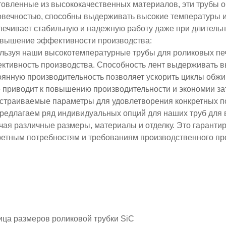
товленные из высококачественных материалов, эти трубы 
овечностью, способны выдерживать высокие температуры и
печивает стабильную и надежную работу даже при длитель
овышение эффективности производства
:
льзуя наши высокотемпературные трубы для роликовых печ
ктивность производства. Способность лент выдерживать 
оянную производительность позволяет ускорить циклы обжиг
е приводит к повышению производительности и экономии зат
астраиваемые параметры для удовлетворения конкретных п
редлагаем ряд индивидуальных опций для наших труб для 
чая различные размеры, материалы и отделку. Это гарантир
ретным потребностям и требованиям производственного про
ица размеров роликовой трубки SiC