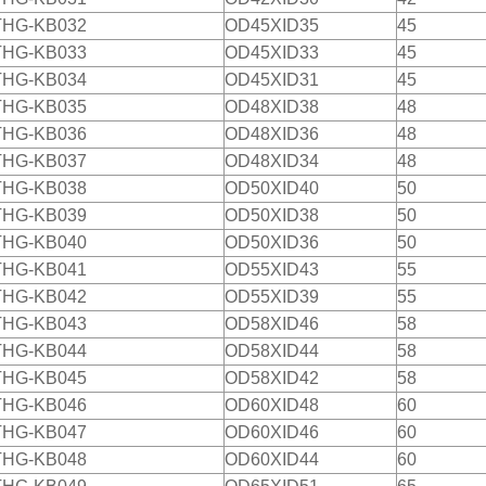
THG-KB032
OD45XID35
45
THG-KB033
OD45XID33
45
THG-KB034
OD45XID31
45
THG-KB035
OD48XID38
48
THG-KB036
OD48XID36
48
THG-KB037
OD48XID34
48
THG-KB038
OD50XID40
50
THG-KB039
OD50XID38
50
THG-KB040
OD50XID36
50
THG-KB041
OD55XID43
55
THG-KB042
OD55XID39
55
THG-KB043
OD58XID46
58
THG-KB044
OD58XID44
58
THG-KB045
OD58XID42
58
THG-KB046
OD60XID48
60
THG-KB047
OD60XID46
60
THG-KB048
OD60XID44
60