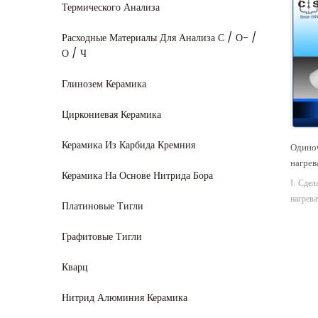
Термического Анализа
Расходные Материалы Для Анализа С / О- /
О / Ч
Глинозем Керамика
Циркониевая Керамика
Керамика Из Карбида Кремния
Одино
нагрев
Керамика На Основе Нитрида Бора
обжиг
1. Сде
нагрева
Платиновые Тигли
печи дл
Отправ
Графитовые Тигли
специф
Произв
Кварц
керами
CERAMI
Нитрид Алюминия Керамика