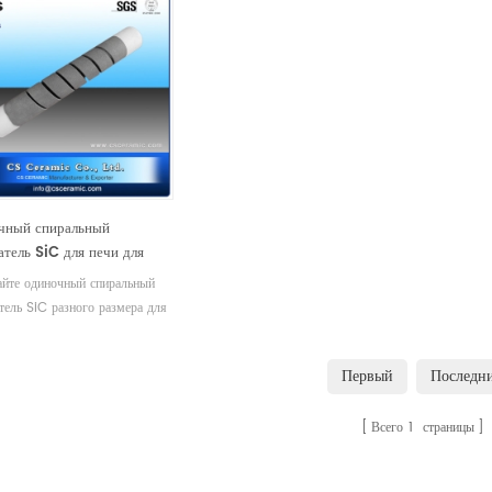
чный спиральный
атель SiC для печи для
а
лайте одиночный спиральный
тель SiC разного размера для
я обжига, как вам нужно.2.
ьте нам проектный чертеж или
Первый
Последн
икацию глиноземных тиглей.
одитель глиноземной
Всего
1
страницы
ки, глиноземных тиглей. CS
C CO., LTD