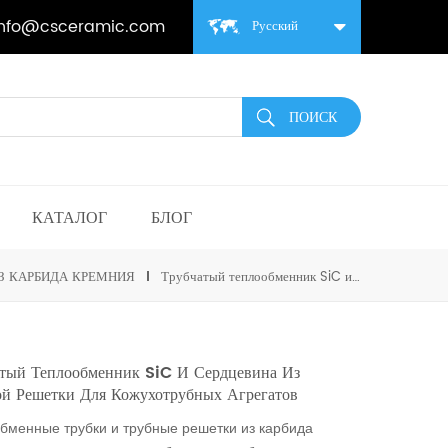
info@csceramic.com
Русский
КАТАЛОГ
БЛОГ
З КАРБИДА КРЕМНИЯ
Трубчатый теплообменник SiC и сердцевина из трубной решетки для кожухотрубных агрегатов
атый Теплообменник SiC И Сердцевина Из
ой Решетки Для Кожухотрубных Агрегатов
бменные трубки и трубные решетки из карбида