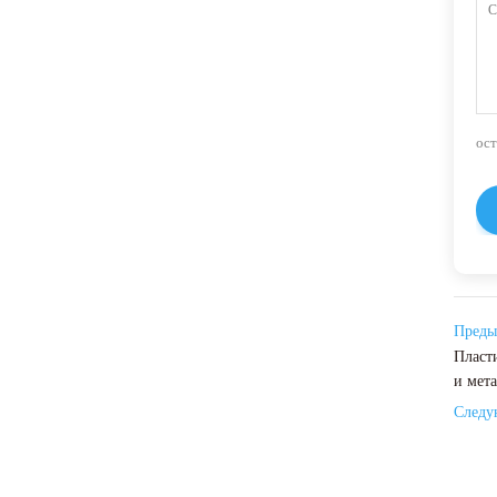
ос
Преды
Пласт
и мет
Следу