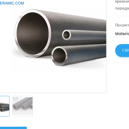
кремни
переда
Предмет
Materia
СВ