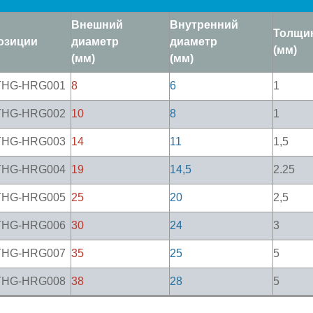
Внешний
Внутренний
Толщи
озиции
диаметр
диаметр
(мм)
(мм)
(мм)
THG-HRG001
8
6
1
THG-HRG002
10
8
1
THG-HRG003
14
11
1,5
THG-HRG004
19
14,5
2.25
THG-HRG005
25
20
2,5
THG-HRG006
30
24
3
THG-HRG007
35
25
5
THG-HRG008
38
28
5