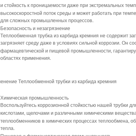
и
стойкость к проницаемости
даже при
экстремальных темп
высокоскоростной поток среды
и может работать при темп
для сложных промышленных процессов.
Безопасность и незагрязнение
Теплообменная трубка из карбида кремния
не содержит за
загрязняет среду даже в условиях сильной коррозии. Он со
фармацевтической
и
пищевой промышленности
, гарантир
областях применения.
менение
Теплообменной трубки из карбида кремния
Химическая промышленность
Воспользуйтесь
коррозионной стойкостью
нашей трубки дл
кислотами, щелочами и различными химическими веществ
теплообменников
в химических процессах теплообмена, о
тепла.