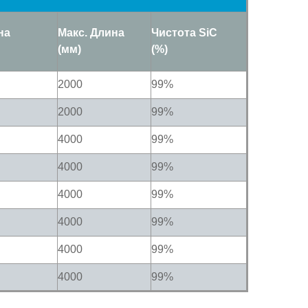
на
Макс. Длина
Чистота SiC
(мм)
(%)
2000
99%
2000
99%
4000
99%
4000
99%
4000
99%
4000
99%
4000
99%
4000
99%