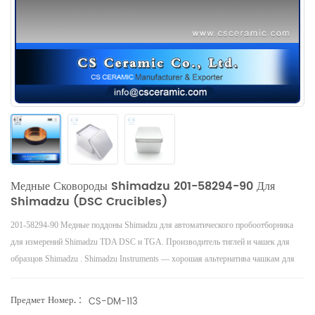
Медные Сковороды Shimadzu 201-58294-90 Для
Shimadzu (DSC Crucibles)
201-58294-90 Медные поддоны Shimadzu для автоматического пробоотборника
для измерений Shimadzu
TDA
DSC и TGA. Производитель
тиглей и чашек для
образцов
Shimadzu .
Shimadzu
Instruments — хорошая альтернатива чашкам для
образцов DSC.
Предмет Номер. :
CS-DM-113