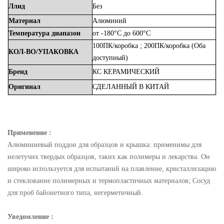
Ллид
Без
Материал
Алюминий
Температура
диапазон
от -180°C до 600°C
100ПК/коробка
;
200ПК/коробка
(Оба
КОЛ-ВО/УПАКОВКА
доступный)
Бренд
КС
КЕРАМИЧЕСКИЙ
Оригинал
СДЕЛАННЫЙ
В
КИТАЙ
Применение :
Алюминиевый поддон для образцов и крышка: применимы для
нелетучих твердых образцов, таких как полимеры и лекарства. Он
широко используется для испытаний на плавление, кристаллизацию
и стеклование полимерных и термопластичных материалов; Сосуд
для проб байонетного типа, негерметичный.
Уведомление :