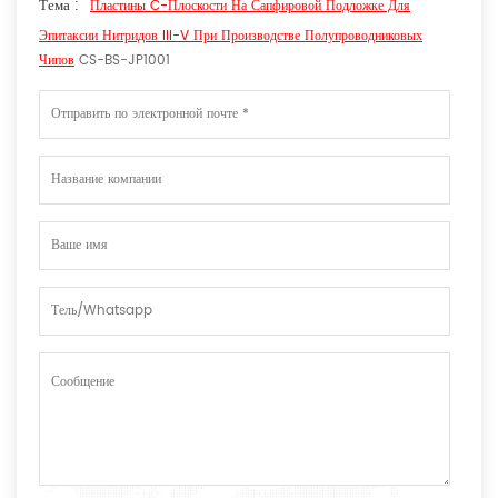
Тема :
Пластины C-Плоскости На Сапфировой Подложке Для
Эпитаксии Нитридов III-V При Производстве Полупроводниковых
Чипов
CS-BS-JP1001