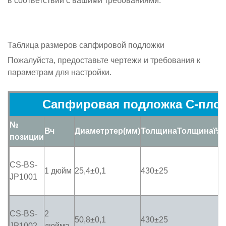
в соответствии с вашими требованиями.
Таблица размеров сапфировой подложки
Пожалуйста, предоставьте чертежи и требования к
параметрам для настройки.
Сапфировая подложка C-плоск
№
В
ч
Диаметр
тер(мм)
Толщина
Толщина
ï¼
позиции
CS-BS-
1 дюйм
25,4±0,1
430±25
JP1001
CS-BS-
2
50,8±0,1
430±25
JP1002
дюйма