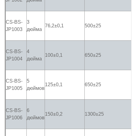
CS-BS-
3
76,2±0,1
500±
25
JP1003
дюйма
CS-BS-
4
100±0,1
650±25
JP1004
дюйма
CS-BS-
5
125±0,1
650±25
JP1005
дюймов
CS-BS-
6
150±0,2
1300±25
JP1006
дюймов