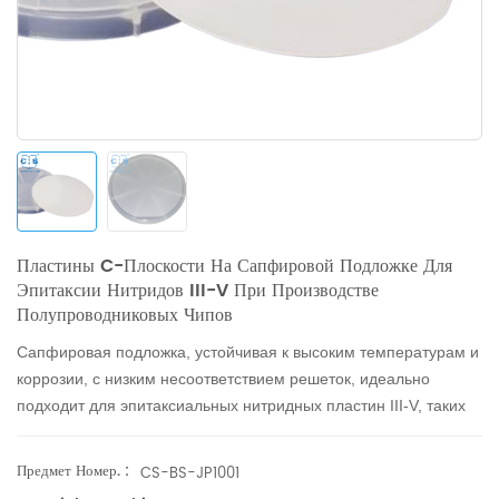
Пластины C-Плоскости На Сапфировой Подложке Для
Эпитаксии Нитридов III-V При Производстве
Полупроводниковых Чипов
Сапфировая подложка, устойчивая к высоким температурам и
коррозии, с низким несоответствием решеток, идеально
подходит для эпитаксиальных нитридных пластин III-V, таких
как GaN, в производстве полупроводниковых чипов.
Предмет Номер. :
CS-BS-JP1001