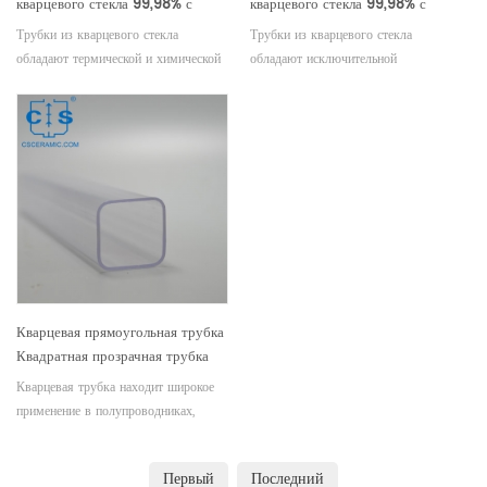
кварцевого стекла 99,98% с
кварцевого стекла 99,98% с
открытыми обоими концами
одним закрытым концом
Трубки из кварцевого стекла
Трубки из кварцевого стекла
обладают термической и химической
обладают исключительной
стойкостью, оптической
оптической прозрачностью и
прозрачностью и механической
устойчивостью к высоким
прочностью. Доступны различные
температурам и давлению, идеально
длины, диаметры и толщины стенок
подходят для использования в печах,
для удовлетворения различных
системах газовой хроматографии и
требований применения.
других применениях. Доступны
различные размеры и формы.
Кварцевая прямоугольная трубка
Квадратная прозрачная трубка
для полупроводниковых лазеров
Кварцевая трубка находит широкое
и оптики
применение в полупроводниках,
источниках электрического света,
лазерах, оптике, экспериментах и ​​
Первый
Последний
высокотемпературном/химическом