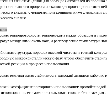
игель из глинозема (лотки для образцов) изготовлен из порошк
ршенствованного процесса спекания для производства тигля неб
ческого анализа, с четырьмя приведенными ниже функциями д
ческого анализа.
ции
сокая теплопроводность: теплопередача между образцом и тигле
ратур между ними очень мала, а распределение температуры яв
абильная структура: порошок высокой чистоты и точный контро
ородную микрокристаллическую фазу, чтобы обеспечить стабиль
еской реакции в процессе использования.
сокая температурная стабильность: широкий диапазон рабочих т
сокий коэффициент повторного использования: промойте водой
 использования, его можно использовать снова и без помех для а