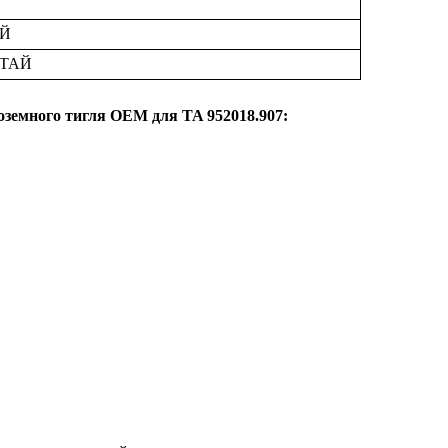
Й
ТАЙ
оземного тигля OEM для TA 952018.907: