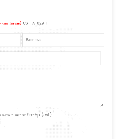
емный Тигель)
CS-TA-029-1
ты чата - пн-пт 9a-5p (est)