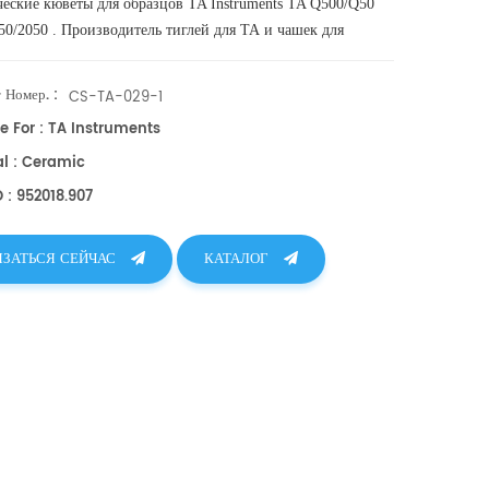
ческие кюветы для образцов
TA Instruments TA Q500/Q50
50/2050
. Производитель тиглей для ТА и чашек для
ов DSC
. TA Instruments хорошая альтернатива кюветам для
 Номер. :
CS-TA-029-1
e For : TA Instruments
al : Ceramic
 : 952018.907
ЯЗАТЬСЯ СЕЙЧАС
КАТАЛОГ