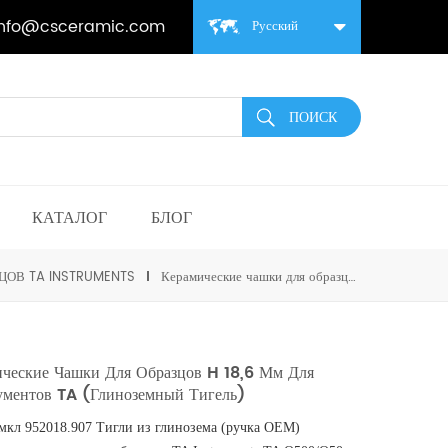
info@csceramic.com
Русский
КАТАЛОГ
БЛОГ
ЦОВ TA INSTRUMENTS
Керамические чашки для образцов H 18,6 мм для инструментов TA (глиноземный тигель)
ические Чашки Для Образцов H 18,6 Мм Для
ументов TA (глиноземный Тигель)
 мкл
952018.907 Тигли из глинозема (ручка OEM)