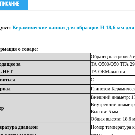
ПИСАНИЕ
дукт:
Керамические чашки для образцов H 18,6 мм для
рмация о товаре:
Образец
кастрюля
/т
одящее
за
ТА
Q500/Q50
ТГА
29
ь
НЕТ
ТА
OEM-высота
виться
С
риал
Глинозем
Керамичес
Внешний диаметр: 1
Внутренний диаметр:
ер
Высота: 5 мм
Общая высота: 18,6 
ература
диапазон
Номер
температура