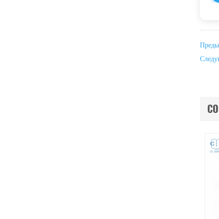
Преды
Следу
СО