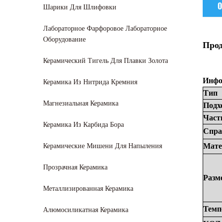
О
Шарики Для Шлифовки
Лабораторное Фарфоровое Лабораторное
Оборудование
Про
Керамический Тигель Для Плавки Золота
Керамика Из Нитрида Кремния
Инфо
Тип
Магнезиальная Керамика
Подх
Част
Керамика Из Карбида Бора
Спра
Керамические Мишени Для Напыления
Мате
Прозрачная Керамика
Разм
Металлизированная Керамика
Алюмосиликатная Керамика
Темп