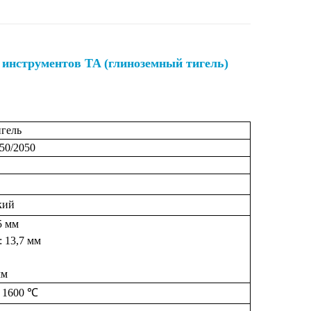
 инструментов TA (глиноземный тигель)
игель
50/2050
кий
5 мм
 13,7 мм
мм
к
1600 ℃