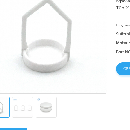
Керами
TGA 29
образц
проб.
Предмет
Suitabl
Materi
Part NO
СВ