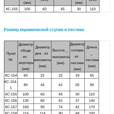
(мм)
(мм)
КС-155
100
60
45
30
110
Размер керамической ступки и пестика
Диаметр
Диаметр
Диаметр
Длина
Высота
_
головки
обода
дна
.
из
_
Пункт
из
из
минометы
№
минометы
пестики
мортиры
(мм)
пестики
(мм)
(мм)
(мм)
(мм)
КС-154
60
32
32
18
65
КС-154-
80
44
41
26
90
1
КС-155
100
60
45
30
110
КС-156
130
80
62
37
140
КС-157
160
90
74
42
170
КС-158
216
114
90
48
200