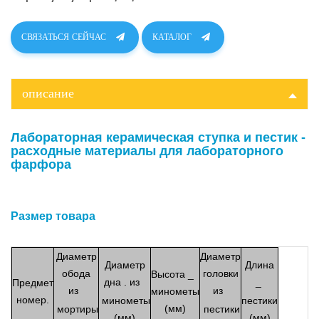
СВЯЗАТЬСЯ СЕЙЧАС
КАТАЛОГ
описание
Лабораторная керамическая ступка и пестик -
расходные материалы для лабораторного
фарфора
Размер товара
Диаметр
Диаметр
Диаметр
Длина
обода
головки
Высота
_
дна
.
из
_
Предмет
из
из
минометы
номер.
минометы
пестики
(мм)
мортиры
пестики
(мм)
(мм)