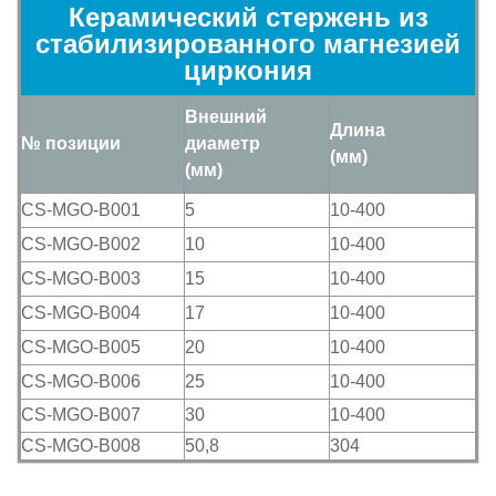
Керамический стержень из
стабилизированного магнезией
циркония
Внешний
Длина
№ позиции
диаметр
(мм)
(мм)
CS-MGO-B001
5
10-400
CS-MGO-B002
10
10-400
CS-MGO-B003
15
10-400
CS-MGO-B004
17
10-400
CS-MGO-B005
20
10-400
CS-MGO-B006
25
10-400
CS-MGO-B007
30
10-400
CS-MGO-B008
50,8
304