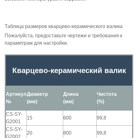
Таблица размеров кварцево-керамического валика
Пожалуйста, предоставьте чертежи и требования к
параметрам для настройки.
Кварцево-керамический валик
Артикул
Диаметр
Длина
Чистота
№
(мм)
(мм)
(%)
CS-SY-
15
600
99,8
G2001
CS-SY-
20
800
99,8
G2002