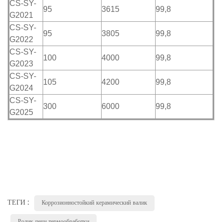
CS-SY-
95
3615
99,8
G2021
CS-SY-
95
3805
99,8
G2022
CS-SY-
100
4000
99,8
G2023
CS-SY-
105
4200
99,8
G2024
CS-SY-
300
6000
99,8
G2025
ТЕГИ :
Коррозионностойкий керамический валик
Ролик печи термообработки