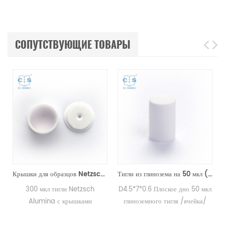
СОПУТСТВУЮЩИЕ ТОВАРЫ
Крышки для образцов Netzsch на 300 мкл с крышками NGB803698/NGB808209 для больших образцов для Netzsch (тигли)
Тигли из глинозема на 50 мкл (плоское дно) для PerkinElmer, DuPont (чашки для образцов)
300 мкл тигли Netzsch
D4.5*7*0.6 Плоское дно 50 мкл
Alumina с крышками
глиноземного тигля /ячейка/
NGB803698/NGB808209 для
стакан для измерений PE DSC и