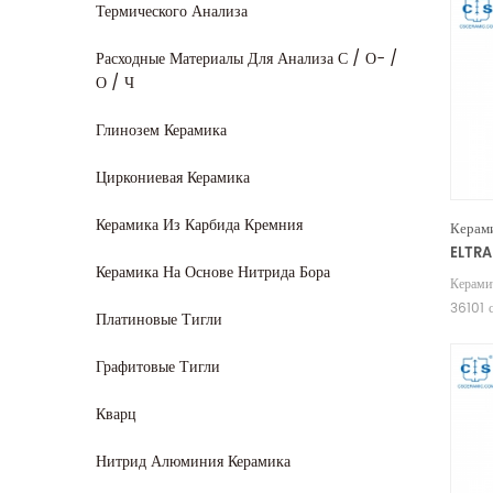
Термического Анализа
Расходные Материалы Для Анализа С / О- /
О / Ч
Глинозем Керамика
Циркониевая Керамика
Керамика Из Карбида Кремния
Керам
ELTRA
Керамика На Основе Нитрида Бора
580A/
Керами
36101 
Платиновые Тигли
580A/
Произв
Графитовые Тигли
ELTRA 
Кварц
Нитрид Алюминия Керамика