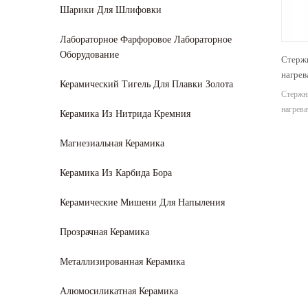
Шарики Для Шлифовки
Лабораторное Фарфоровое Лабораторное
Оборудование
Стержн
нагрев
Керамический Тигель Для Плавки Золота
Набор
Стержн
606-6
нагрев
Керамика Из Нитрида Кремния
LECO®
из 4 э
LECO
совме
Магнезиальная Керамика
LECO
LECO®
LECO®
Керамика Из Карбида Бора
LECO® 
расход
Керамические Мишени Для Напыления
Прозрачная Керамика
Металлизированная Керамика
Алюмосиликатная Керамика