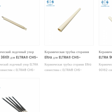
ический лодочный упор
Керамическая трубка сгорания
Керамиче
 36101 для ELTRA® CHS-
Eltra для ELTRA® CHS-
ELTRA 9
HELIOS ELTRA® CS-2000
580A/HELIOS
580 ELT
ческий лодочный упор ELTRA
Керамическая трубка сгорания Eltra
Керамичес
Elemen
совместим с ELTRA® CHS-
совместима с ELTRA® CHS-
90162 со
HELIOS, ELTRA® CS-2000.
580A/HELIOS. Производитель
580 ELT
одитель расходных материалов
расходных материалов ELTRA OEM.
Elementr
OEM.
расходны