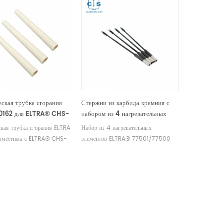
ская трубка сгорания
Стержни из карбида кремния с
0162 для ELTRA® CHS-
набором из 4 нагревательных
RA® CS-2000 ELTRA®
элементов ELTRA® 77501/77500
кая трубка сгорания ELTRA
Набор из 4 нагревательных
trac CSd
для ELTRA® CHS-580 ELTRA®
вместима с ELTRA® CHS-
элементов ELTRA® 77501/77500
CS-2000 ELTRA® Elementrac
RA® CS-2000 ELTRA®
совместим с ELTRA® CHS-580
CS-r/CHS-r ELTRA®
ac CSd. Производитель
ELTRA® CS-2000 ELTRA®
Elementrac CSd
х материалов ELTRA OEM.
Elementrac CS-r/CHS-r ELTRA®
Elementrac CSd. Производитель
расходных материалов ELTRA OEM.