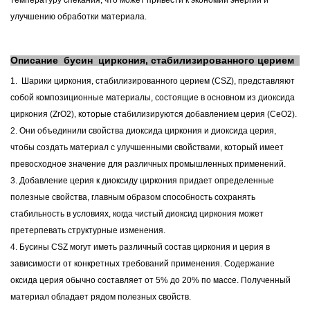
температуру спекания, что может привести к экономии энергии и
улучшению обработки материала.
Описание
бусин
циркония, стабилизированного церием
1.
Шарики циркония, стабилизированного церием (CSZ), представляют
собой композиционные материалы, состоящие в основном из диоксида
циркония (ZrO2), которые стабилизируются добавлением церия (CeO2).
2. Они объединили свойства диоксида циркония и диоксида церия,
чтобы создать материал с улучшенными свойствами, который имеет
превосходное значение для различных промышленных применений.
3. Добавление церия к диоксиду циркония придает определенные
полезные свойства, главным образом способность сохранять
стабильность в условиях, когда чистый диоксид циркония может
претерпевать структурные изменения.
4. Бусины CSZ могут иметь различный состав циркония и церия в
зависимости от конкретных требований применения. Содержание
оксида церия обычно составляет от 5% до 20% по массе. Полученный
материал обладает рядом полезных свойств.