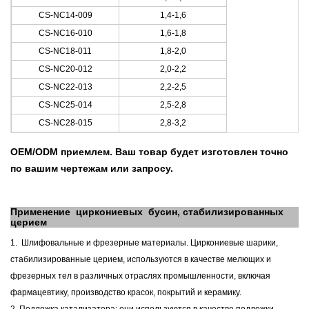
CS-NC14-009
1,4-1,6
CS-NC16-010
1,6-1,8
CS-NC18-011
1,8-2,0
CS-NC20-012
2,0-2,2
CS-NC22-013
2,2-2,5
CS-NC25-014
2,5-2,8
CS-NC28-015
2,8-3,2
OEM/ODM приемлем. Ваш товар будет изготовлен точно
по вашим чертежам или запросу.
Применение
циркониевых
бусин, стабилизированных
церием
1.
Шлифовальные и фрезерные материалы. Циркониевые шарики,
стабилизированные церием, используются в качестве мелющих и
фрезерных тел в различных отраслях промышленности, включая
фармацевтику, производство красок, покрытий и керамику.