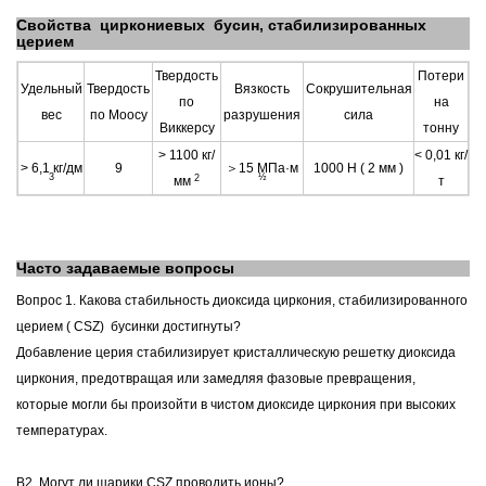
Свойства
циркониевых
бусин, стабилизированных
церием
Твердость
Потери
Удельный
Твердость
Вязкость
Сокрушительная
по
на
вес
по Моосу
разрушения
сила
Виккерсу
тонну
>
1100 кг/
<
0,01 кг/
>
6,1 кг/дм
9
＞
15 МПа·м
1000 Н
(
2 мм
)
3
½
2
мм
т
Часто задаваемые вопросы
Вопрос 1.
Какова стабильность
диоксида циркония, стабилизированного
церием (
CSZ
)
бусинки достигнуты?
Добавление церия стабилизирует кристаллическую решетку диоксида
циркония, предотвращая или замедляя фазовые превращения,
которые могли бы произойти в чистом диоксиде циркония при высоких
температурах.
В2. Могут ли шарики CSZ проводить ионы?