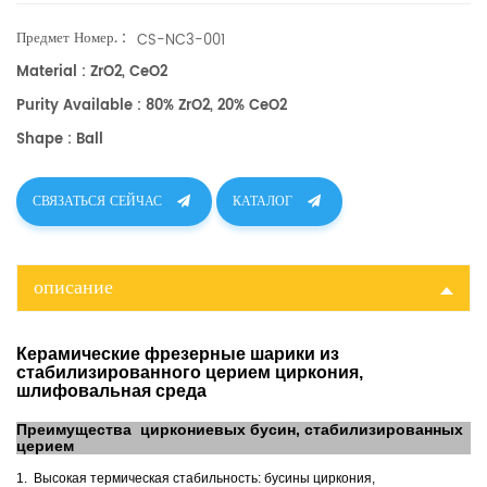
изготовлены по индивидуальному заказу в соответствии с необходимым
размером и различным содержанием
церия
.
Предмет Номер. :
CS-NC3-001
Material : ZrO2, CeO2
Purity Available : 80% ZrO2, 20% CeO2
Shape : Ball
СВЯЗАТЬСЯ СЕЙЧАС
КАТАЛОГ
описание
Керамические фрезерные шарики из
стабилизированного церием циркония,
шлифовальная среда
Преимущества
циркониевых бусин, стабилизированных
церием
1.
Высокая термическая стабильность: бусины циркония,