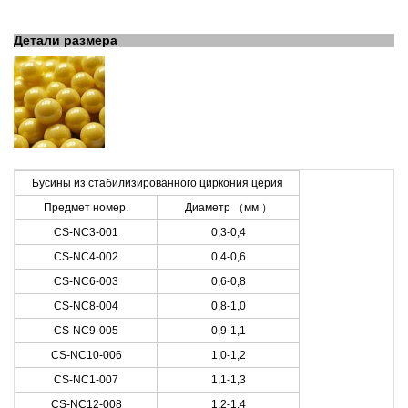
Детали размера
Бусины из стабилизированного циркония церия
Предмет номер.
Диаметр
（
мм
）
CS-NC3-001
0,3-0,4
CS-NC4-002
0,4-0,6
CS-NC6-003
0,6-0,8
CS-NC8-004
0,8-1,0
CS-NC9-005
0,9-1,1
CS-NC10-006
1,0-1,2
CS-NC1-007
1,1-1,3
CS-NC12-008
1,2-1,4