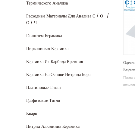
Термического Анализа
Расходные Материалы Для Анализа С / О- /
О / Ч
Глинозем Керамика
Циркониевая Керамика
Керамика Из Карбида Кремния
Одеяло
Керамо
Керамика На Основе Нитрида Бора
Плита 
волокна
Платиновые Тигли
из окси
обеспеч
Графитовые Тигли
как выс
стойкос
Кварц
обработ
выдающ
Нитрид Алюминия Керамика
свойств