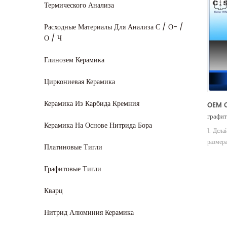
Термического Анализа
Расходные Материалы Для Анализа С / О- /
О / Ч
Глинозем Керамика
Циркониевая Керамика
Керамика Из Карбида Кремния
OEM C
графит
Керамика На Основе Нитрида Бора
чисто
1. Дела
заводс
размера
Платиновые Тигли
Отправ
специф
Графитовые Тигли
Произв
.CS CE
Кварц
Нитрид Алюминия Керамика