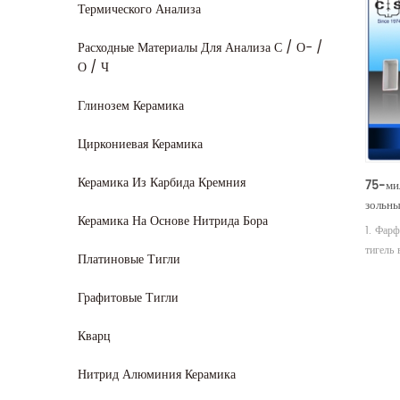
Термического Анализа
Расходные Материалы Для Анализа С / О- /
О / Ч
Глинозем Керамика
Циркониевая Керамика
Керамика Из Карбида Кремния
75-ми
зольны
Керамика На Основе Нитрида Бора
принад
1. Фар
прибо
тигель 
Платиновые Тигли
для те
теплово
Графитовые Тигли
Высока
Кварц
Нитрид Алюминия Керамика