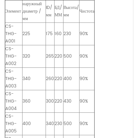
наружный
ID/
БД/
Высота/
Элемент
диаметр /
Чистота
мм
ММ
мм
мм
CS-
THG-
225
175
160
230
90%
A001
CS-
THG-
320
265
220
500
90%
A002
CS-
THG-
340
260
220
400
90%
A003
CS-
THG-
360
300
220
430
90%
A004
CS-
THG-
400
340
230
500
90%
A005