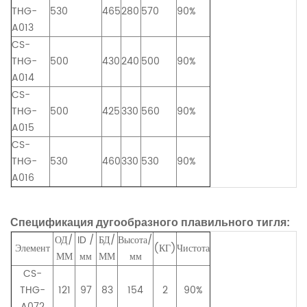
THG-
530
465
280
570
90%
A013
CS-
THG-
500
430
240
500
90%
A014
CS-
THG-
500
425
330
560
90%
A015
CS-
THG-
530
460
330
530
90%
A016
Спецификация дугообразного плавильного тигля:
ОД/
ID /
БД/
Высота/
Элемент
(КГ)
Чистота
ММ
мм
ММ
мм
CS-
THG-
121
97
83
154
2
90%
A072