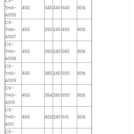
CS-
THG-
400
345
240
640
90%
A006
CS-
THG-
450
390
240
450
90%
A007
CS-
THG-
450
390
240
580
90%
A008
CS-
THG-
460
385
240
500
90%
A009
CS-
THG-
450
394
280
650
90%
A010
CS-
THG-
465
400
240
610
90%
A011
CS-