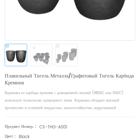
Плавильный Тигель Металла/графитовый Тигель Карбида
Кремния
Керамика из карбида кремния с реакционной связкой (RBSiC или SiSiC)
использует технологию шликерного литья. Керамика обладает высокой
прочностью и отличной твердостью, износостойкостью, коррозионной
стойкостью, стойкостью к окислению, термостойкостью и т. д.
Предмет Номер. :
CS-THG-A001
Цвет :
Black