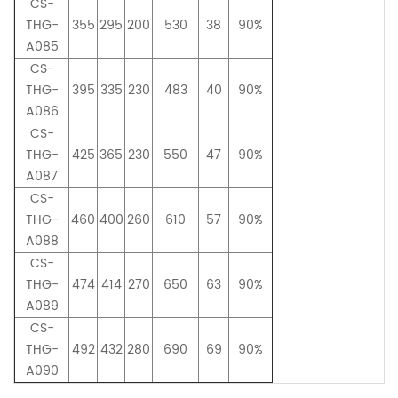
CS-
THG-
355
295
200
530
38
90%
A085
CS-
THG-
395
335
230
483
40
90%
A086
CS-
THG-
425
365
230
550
47
90%
A087
CS-
THG-
460
400
260
610
57
90%
A088
CS-
THG-
474
414
270
650
63
90%
A089
CS-
THG-
492
432
280
690
69
90%
A090