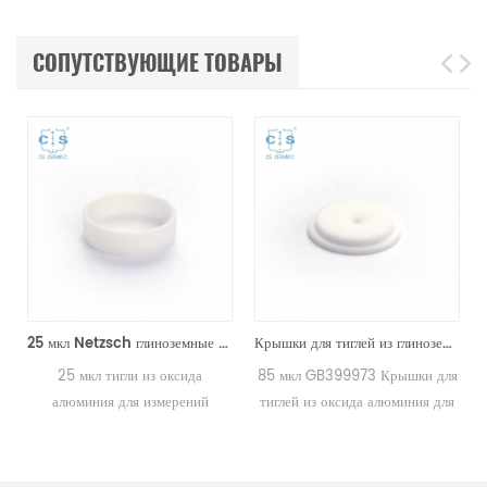
СОПУТСТВУЮЩИЕ ТОВАРЫ
образцов)
25 мкл Netzsch глиноземные тигли D7 * 2 * 0,5 для Netzsch (чашки для образцов)
Крышки для тиглей из глинозема на 85 мкл, номер детали: 399.973 / GB399973 для Netzsch (крышки для образцов)
25 мкл тигли из оксида
85 мкл GB399973 Крышки для
h
алюминия для измерений
тиглей из оксида алюминия для
Netzsch DSC и TGA.
измерений Netzsch/DSC404C,
Производитель тиглей и чашек
DTA404PC, STA409PC,
для образцов Netzsch .
STA449C и Netzsch DSC и