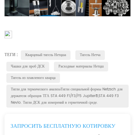
ТЕГИ :
Кварцевый тигель Нетцша
Тигель Нетча
Чашки для проб ДСК
Расходные материалы Нетцш
Тигель из плавленого кварца
Тигли для термического анализаТигли специальной формы Netzsch для
держателя образцов ТГА STA 449 F1/F3/F5 Jupiter®,STA 449 F3
Nevio. Тигли ДСК для измерений в герметичной среде.
ЗАПРОСИТЬ БЕСПЛАТНУЮ КОТИРОВКУ