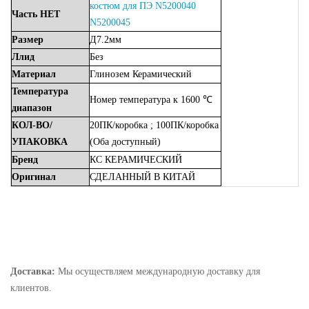
костюм для ПЭ N5200040
Часть
НЕТ
N5200045
Размер
Д7.2мм
Ллид
Без
Материал
Глинозем
Керамический
Температура
Номер
температура
к
1600 ℃
диапазон
КОЛ-ВО/
20ПК/коробка
;
100ПК/коробка
УПАКОВКА
(Оба
доступный)
Бренд
КС
КЕРАМИЧЕСКИЙ
Оригинал
СДЕЛАННЫЙ
В
КИТАЙ
Доставка:
Мы осуществляем международную доставку для
клиентов.