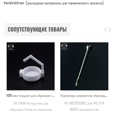
PerKinElmer (расходные материалы для термического анализа)
СОПУТСТВУЮЩИЕ ТОВАРЫ
 крышек, эквивалентный PE B0510800
100 мкл поддон для образцов с половинной ручкой для термоанализаторов PE TG DSC800 Instruments
Термопара держателя образца, эквивалентная PE N5202083 Для PE STA 6000
TA OEM Полуручка для
PE N5202083 Для PE STA
образцов Тигли из глинозема
6000 производства