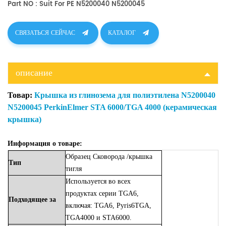
Part NO : Suit For PE N5200040 N5200045
СВЯЗАТЬСЯ СЕЙЧАС
КАТАЛОГ
описание
Товар:
Крышка из глинозема для полиэтилена N5200040
N5200045 PerkinElmer STA 6000/TGA 4000 (керамическая
крышка)
Информация о товаре:
Образец
Сковорода
/крышка
Тип
тигля
Используется во всех
продуктах серии TGA6,
Подходящее
за
включая: TGA6, Pyris6TGA,
TGA4000 и STA6000.