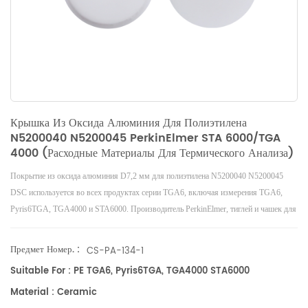
Крышка Из Оксида Алюминия Для Полиэтилена
N5200040 N5200045 PerkinElmer STA 6000/TGA
4000 (расходные Материалы Для Термического Анализа)
Покрытие из оксида алюминия D7,2 мм для полиэтилена N5200040 N5200045
DSC используется во всех продуктах серии TGA6, включая измерения TGA6,
Pyris6TGA, TGA4000 и STA6000. Производитель PerkinElmer, тиглей и чашек для
образцов.
Предмет Номер. :
CS-PA-134-1
Suitable For : PE TGA6, Pyris6TGA, TGA4000 STA6000
Material : Ceramic