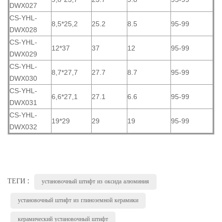
DWX027
CS-YHL-
8,5*25,2
25.2
8.5
95-99
DWX028
CS-YHL-
12*37
37
12
95-99
DWX029
CS-YHL-
8,7*27,7
27.7
8.7
95-99
DWX030
CS-YHL-
6,6*27,1
27.1
6.6
95-99
DWX031
CS-YHL-
19*29
29
19
95-99
DWX032
ТЕГИ :
установочный штифт из оксида алюминия
установочный штифт из глиноземной керамики
керамический установочный штифт