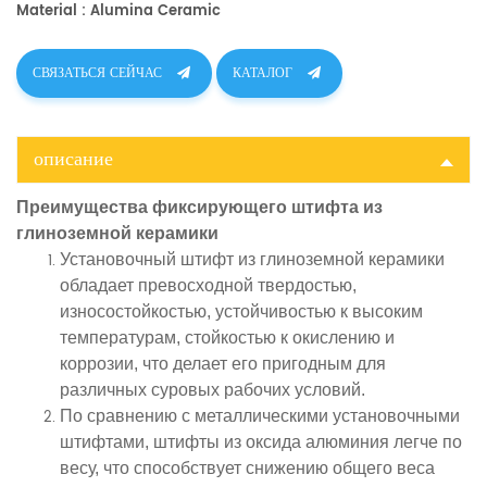
Material : Alumina Ceramic
плоское выравнивание между различными компонентами. Эта
точность имеет решающее значение для достижения
оптимальной производительности и надежности в различных
СВЯЗАТЬСЯ СЕЙЧАС
КАТАЛОГ
приложениях.
описание
Преимущества фиксирующего штифта из
глиноземной керамики
Установочный штифт из глиноземной керамики
обладает превосходной твердостью,
износостойкостью, устойчивостью к высоким
температурам, стойкостью к окислению и
коррозии, что делает его пригодным для
различных суровых рабочих условий.
По сравнению с металлическими установочными
штифтами, штифты из оксида алюминия легче по
весу, что способствует снижению общего веса