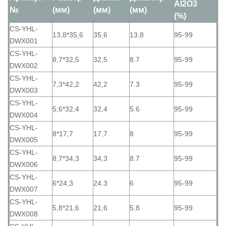
Al2O3
№
(мм)
(мм)
(мм)
(%)
CS-YHL-
13,8*35,6
35,6
13,8
95-99
DWX001
CS-YHL-
8,7*32,5
32,5
8.7
95-99
DWX002
CS-YHL-
7,3*42,2
42,2
7.3
95-99
DWX003
CS-YHL-
5,6*32,4
32,4
5.6
95-99
DWX004
CS-YHL-
8*17,7
17,7
8
95-99
DWX005
CS-YHL-
8,7*34,3
34,3
8.7
95-99
DWX006
CS-YHL-
6*24,3
24.3
6
95-99
DWX007
CS-YHL-
5,8*21,6
21,6
5.8
95-99
DWX008