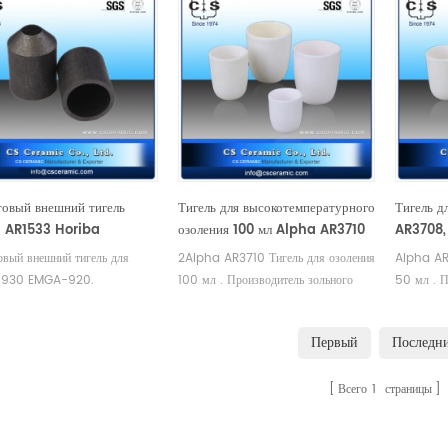
товый внешний тигель
Тигель для высокотемпературного
Тигель д
 AR1533 Horiba
озоления 100 мл Alpha AR3710
AR3708,
00.010.000
овый внешний тигель для
2Alpha AR3710 Тигель для озоления
Alpha AR
930 EMGA-920.
100 мл . Производитель зольного
50 мл . П
одитель графитового тигля
тигля для Альфы.
тигля для
 Alpha Альфа AR1533
Первый
Последн
 905.200.010.000
Всего
1
страницы