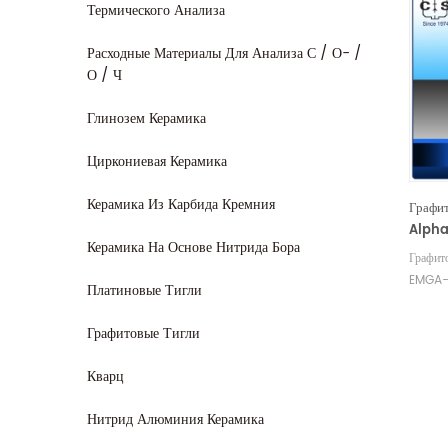
Термического Анализа
Расходные Материалы Для Анализа С / О- /
О / Ч
Глинозем Керамика
Циркониевая Керамика
Керамика Из Карбида Кремния
Графи
Alpha
Керамика На Основе Нитрида Бора
905.2
Графит
EMGA-
Платиновые Тигли
Произв
Horiba
Графитовые Тигли
Хориба
Кварц
Нитрид Алюминия Керамика