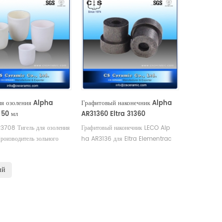
ля озоления Alpha
Графитовый наконечник Alpha
 50 мл
AR31360 Eltra 31360
3708 Тигель для озоления
Графитовый наконечник LECO Alp
роизводитель зольного
ha AR3136 для Eltra Elementrac
 Альфы.
OHN/OH/ON, Eltra 31360.
Производитель расходных материалов
ий
LECO Eltra Alpha графитовый
тигель.