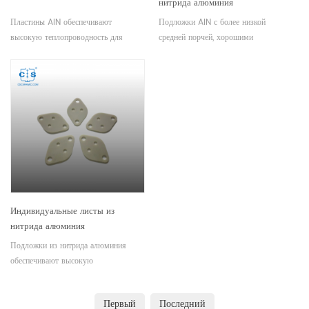
нитрида алюминия
Пластины AlN обеспечивают
Подложки AlN с более низкой
высокую теплопроводность для
средней порчей, хорошими
управления температурой. Доступны
изоляционными характеристиками и
различные спецификации.
высокой термостойкостью. Доступны
Удовлетворение различных
различные размеры. Удовлетворение
технических запросов.
различных технических запросов.
Индивидуальные листы из
нитрида алюминия
Подложки из нитрида алюминия
обеспечивают высокую
электрическую изоляцию для
различных электрических
Первый
Последний
применений. Доступны различные