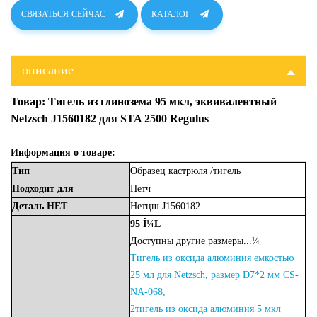
СВЯЗАТЬСЯ СЕЙЧАС
КАТАЛОГ
описание
Товар: Тигель из глинозема 95 мкл, эквивалентный
Netzsch J1560182 для STA 2500 Regulus
Информация о товаре:
Тип
Образец
кастрюля
/тигель
Подходит
для
Нетч
Деталь
НЕТ
Нетцш J1560182
95
Î¼L
Доступны другие размеры...¼
Тигель из оксида алюминия емкостью
25 мл для Netzsch, размер D7*2 мм CS-
NA-068,
2
тигель из оксида алюминия 5 мкл