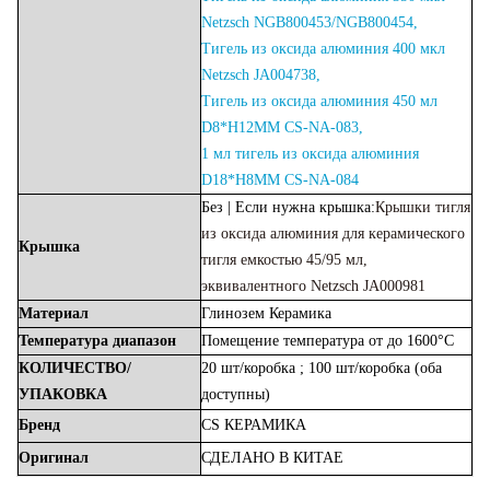
Netzsch NGB800453/NGB800454,
Тигель из оксида алюминия 400 мкл
Netzsch JA004738,
Тигель из оксида алюминия 450 мл
D8*H12MM CS-NA-083,
1 мл тигель из оксида алюминия
D18*H8MM CS-NA-084
Без | Если нужна крышка:
Крышки тигля
из оксида алюминия для керамического
Крышка
тигля емкостью 45/95 мл,
эквивалентного Netzsch JA000981
Материал
Глинозем
Керамика
Температура
диапазон
Помещение
температура
от
до
1600°С
КОЛИЧЕСТВО/
20 шт/коробка
;
100 шт/коробка
(оба
УПАКОВКА
доступны)
Бренд
CS
КЕРАМИКА
Оригинал
СДЕЛАНО
В
КИТАЕ