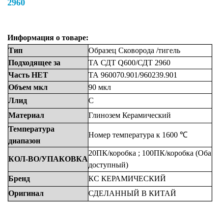
2960
Информация о товаре:
Тип
Образец
Сковорода
/тигель
Подходящее
за
ТА СДТ Q600/СДТ 2960
Часть
НЕТ
ТА
960070.901/960239.901
Объем
мкл
90
мкл
Ллид
С
Материал
Глинозем
Керамический
Температура
Номер
температура
к
1600 ℃
диапазон
20ПК/коробка
;
100ПК/коробка
(Оба
КОЛ-ВО/УПАКОВКА
доступный)
Бренд
КС
КЕРАМИЧЕСКИЙ
Оригинал
СДЕЛАННЫЙ
В
КИТАЙ