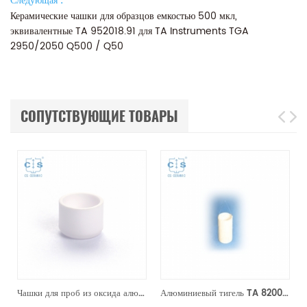
Следующая :
Керамические чашки для образцов емкостью 500 мкл,
эквивалентные TA 952018.91 для TA Instruments TGA
2950/2050 Q500 / Q50
СОПУТСТВУЮЩИЕ ТОВАРЫ
Чашки для проб из оксида алюминия премиум-класса на 90 мкл 960070.901/961060.901 для TA Instruments SDT Q600/SDT 2960 (чашки для проб)
Алюминиевый тигель TA 820055.001 для TGA HP150