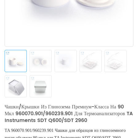
Чашки/крышки Из Глинозема Премиум-Класса На 90
Мкл 960070.901/960239.901 Для Термоанализаторов TA
Instruments SDT Q600/SDT 2960
TA 960070.901/960239.901 Чашки для образцов из глиноземного
тигля объемом 90 мкл для
TA Instruments SDT Q600/SDT 2960
.