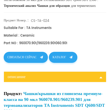
Термический анализ Чашки для образцов
для термических
анализаторов. Производитель тиглей для ТА и чашек для
образцов
DSC
. TA Instruments хорошая альтернатива кюветам для проб.
Предмет Номер. :
CS-TA-024
Suitable For : TA Instruments
Material : Ceramic
Part NO : 960070.901/960239.901060.901
СВЯЗАТЬСЯ СЕЙЧАС
КАТАЛОГ
описание
Продукт:
Чашки/крышки из глинозема премиум-
класса на 90 мкл 960070.901/960239.901 для
термоанализаторов TA Instruments SDT Q600/SDT