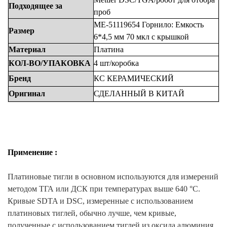
Подходящее
за
проб
ME-51119654
Горнило:
Емкость
Размер
6*4,5 мм 70
мкл с крышкой
Материал
Платина
КОЛ-ВО/УПАКОВКА
4 шт/коробка
Бренд
КС
КЕРАМИЧЕСКИЙ
Оригинал
СДЕЛАННЫЙ
В
КИТАЙ
Применение :
Платиновые тигли в основном используются для измерений
методом ТГА или ДСК при температурах выше 640 °C.
Кривые SDTA и DSC, измеренные с использованием
платиновых тиглей, обычно лучше, чем кривые,
полученные с использованием тиглей из оксида алюминия,