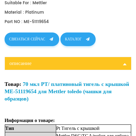
Suitable For : Mettler
Material : Platinum
Part NO : ME-51119654
СВЯЗАТЬСЯ СЕЙЧАС
КАТАЛОГ
описание
Товар:
70 мкл PT/ платиновый тигель с крышкой
ME-51119654 для Mettler toledo (чашки для
образцов)
Информация о товаре:
Тип
Pt Тигель
с крышкой
Mettler
DSC/TGA/робот для отбора