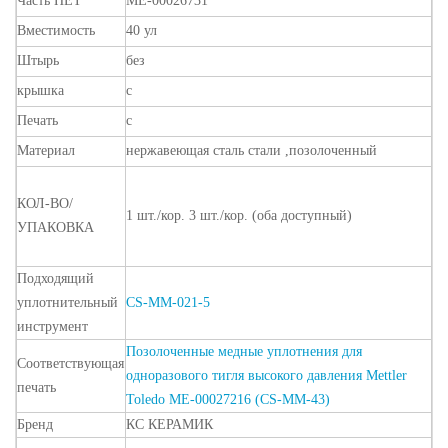
Часть
НЕТ
ME-00026731
Вместимость
40
ул
Штырь
без
крышка
с
Печать
с
Материал
нержавеющая сталь
стали
,позолоченный
КОЛ-ВО/
1 шт./кор.
3 шт./кор. (оба
доступный)
УПАКОВКА
Подходящий
уплотнительный
CS-MM-021-5
инструмент
Позолоченные медные уплотнения для
Соответствующая
одноразового тигля высокого давления Mettler
печать
Toledo ME-00027216 (CS-MM-43)
Бренд
КС КЕРАМИК