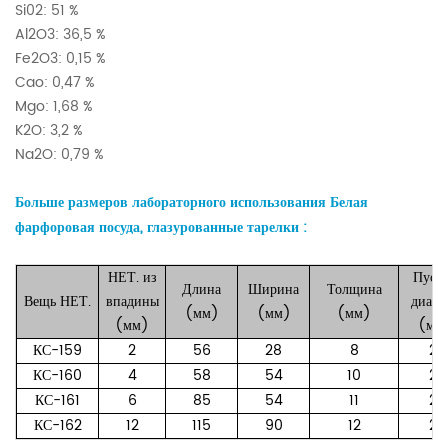
Si02: 51 %
Al2O3: 36,5 %
Fe2O3: 0,15 %
Cao: 0,47 %
Mgo: 1,68 %
K2O: 3,2 %
Na2O: 0,79 %
Больше размеров лабораторного использования Белая
фарфоровая посуда, глазурованные тарелки
:
НЕТ.
из
Пуст
Длина
Ширина
Толщина
Вещь
НЕТ.
впадины
диаме
(мм)
(мм)
(мм)
(мм)
(мм
КС-159
2
56
28
8
21
КС-160
4
58
54
10
21
КС-161
6
85
54
11
21
КС-162
12
115
90
12
21