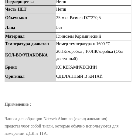
Подходящее
за
Нетш
Часть
НЕТ
Нетш
Объем
мкл
25
мкл Размер D7*2*0,5
Ллид
Без
Материал
Глинозем
Керамический
Температура
диапазон
Номер
температура
к
1600 ℃
20ПК/коробка
;
100ПК/коробка
(Оба
КОЛ-ВО/УПАКОВКА
доступный)
Бренд
КС
КЕРАМИЧЕСКИЙ
Оригинал
СДЕЛАННЫЙ
В
КИТАЙ
Применение :
Чашки для образцов Netzsch
Alumina (оксид алюминия)
представляют собой тигли, которые обычно используются для
измерений ДСК и ТГА.