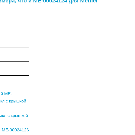
мера, что и ME-00024124 для Mettler
ой ME-
мкл с крышкой
мкл с крышкой
й ME-00024126