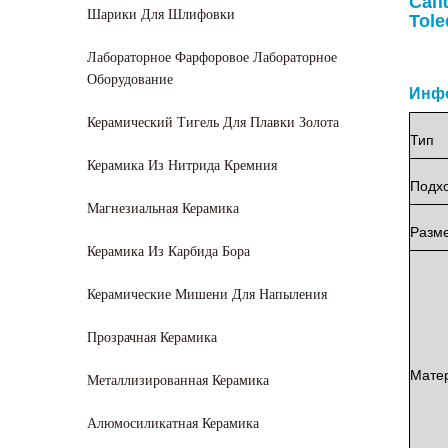
Сапф
Шарики Для Шлифовки
Tole
Лабораторное Фарфоровое Лабораторное
Оборудование
Инфо
Керамический Тигель Для Плавки Золота
Тип
Керамика Из Нитрида Кремния
Подх
Магнезиальная Керамика
Разм
Керамика Из Карбида Бора
Керамические Мишени Для Напыления
Прозрачная Керамика
Мате
Металлизированная Керамика
Алюмосиликатная Керамика