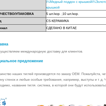
ï¼
Медный поддон с крышкойï¼Золото
крышкой
ИЧЕСТВО/УПАКОВКА
5 шт./кор.
;
10 шт./кор.
д
CS
КЕРАМИКА
инал
СДЕЛАНО
В
КИТАЕ
авка
уществляем международную доставку для клиентов.
иальное предложение
инство наших тиглей производятся по заказу OEM. Пожалуйста, чет
ну стенок и любые особые требования, например, выступы и т. д. Ч
одимо, название тигля. система, в которой они будут использовать