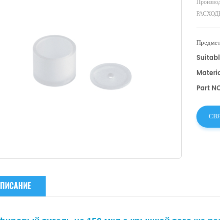
Производи
РАСХОД
Предмет
Suitabl
Materia
Part N
СВ
ПИСАНИЕ