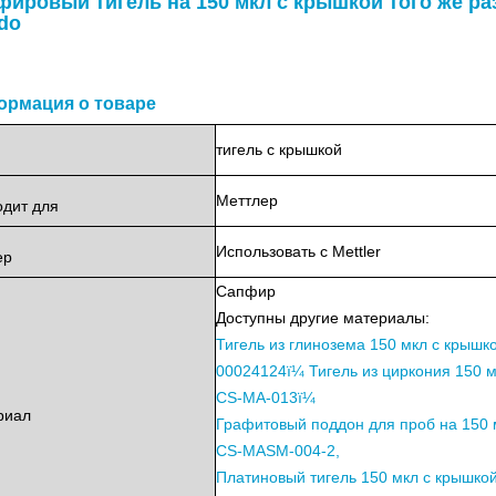
ировый тигель на 150 мкл с крышкой того же раз
do
рмация о товаре
тигель с крышкой
Меттлер
одит
для
Использовать с Mettler
ер
Сапфир
Доступны другие материалы:
Тигель из глинозема 150 мкл с крышк
00024124ï¼
Тигель из циркония 150 
CS-MA-013ï¼
риал
Графитовый поддон для проб на 150 
CS-MASM-004-2,
Платиновый тигель 150 мкл с крышко