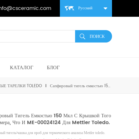
info@csceramic.com
Русский
КАТАЛОГ
БЛОГ
ЫЕ ТАРЕЛКИ TOLEDO
Сапфировый тигель емкостью 150 мкл с крышкой того же размера, что и ME-00024124 для Mettler Toledo.
ровый Тигель Емкостью 150 Мкл С Крышкой Того
змера, Что И ME-00024124 Для Mettler Toledo.
й тигель/чашка для проб для термического анализа Mettler toledo.