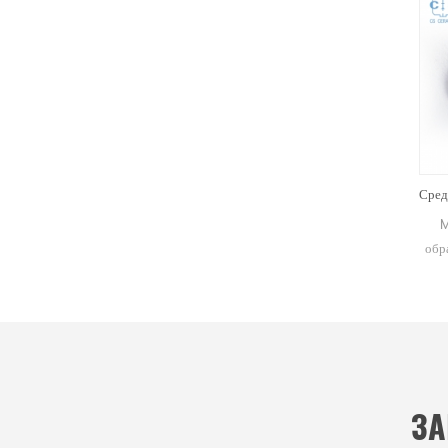
Алюминиевый тигель 50 мкл с крышками D5,4*3,5 мм для Mettler Toledo
Небольшой тигель из оксида
ME-0002
алюминия для измерений
образцов из
Mettler DSC и SDTA.
DSC для и
Производитель тиглей и чашек
TGA/робот
для образцов Mettler Toledo.
Производител
Поддон для образцов Al2O3 и
образц
поддон для анализа ДСК для
материало
термического анализа.
ЗА