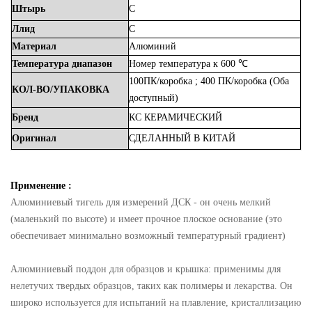
Штырь
С
Ллид
С
Материал
Алюминий
Температура
диапазон
Номер
температура
к
600 ℃
100ПК/коробка
;
400
ПК/коробка
(Оба
КОЛ-ВО/УПАКОВКА
доступный)
Бренд
КС
КЕРАМИЧЕСКИЙ
Оригинал
СДЕЛАННЫЙ
В
КИТАЙ
Применение :
Алюминиевый тигель для измерений ДСК - он очень мелкий
(маленький по высоте) и имеет прочное плоское основание (это
обеспечивает минимально возможный температурный градиент)
Алюминиевый поддон для образцов и крышка: применимы для
нелетучих твердых образцов, таких как полимеры и лекарства. Он
широко используется для испытаний на плавление, кристаллизацию